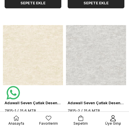
SEPETE EKLE
SEPETE EKLE
Adawall Seven Çatlak Desenli Duvar Kağıdı 7815-1
Adawall Seven Çatlak Desenli Duvar Kağıdı 7815-2
7815-1 / 15.6 MTR
7815-2 / 15.6 MTR
$54.17
$54.17
Anasayfa
Favorilerim
Sepetim
Üye Girişi