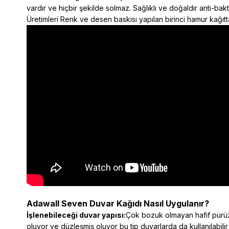
vardır ve hiçbir şekilde solmaz. Sağlıklı ve doğaldır anti-ba
Üretimleri Renk ve desen baskısı yapılan birinci hamur kağıtta
Adawall Seven Duvar Kağıdı Nasıl Uygulanır?
İşlenebileceği duvar yapısı:
Çok bozuk olmayan hafif pürüzl
oluyor ve düzleşmiş oluyor bu tip duvarlarda da kullanılabilir