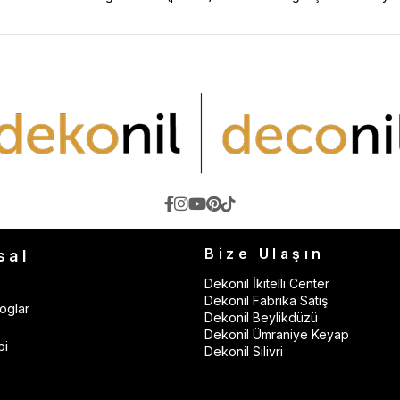
Bize Ulaşın
sal
Dekonil İkitelli Center
Dekonil Fabrika Satış
oglar
Dekonil Beylikdüzü
Dekonil Ümraniye Keyap
bi
Dekonil Silivri