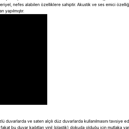
kteriyel, nefes alabilen özelliklere sahiptir. Akustik ve ses emici öz
n yapılmıştır.
ü duvarlarda ve saten alçılı düz duvarlarda kullanılmasını tavsiye e
 fakat bu duvar kağıtları vinil (plastik) dokuda olduğu için mutlaka y