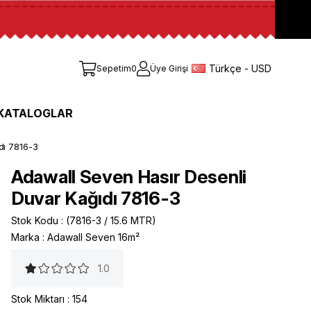
Türkçe - USD
Sepetim
0
Üye Girişi
KATALOGLAR
dı 7816-3
Adawall Seven Hasır Desenli
Duvar Kağıdı 7816-3
Stok Kodu
(7816-3 / 15.6 MTR)
Marka
:
Adawall Seven 16m²
1.0
Stok Miktarı
:
154