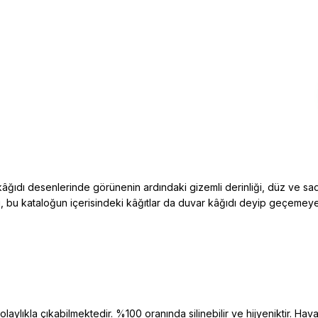
âğıdı desenlerinde görünenin ardındaki gizemli derinliği, düz ve sad
bi, bu kataloğun içerisindeki kâğıtlar da duvar kâğıdı deyip geçeme
aylıkla çıkabilmektedir. %100 oranında silinebilir ve hijyeniktir. Hava 