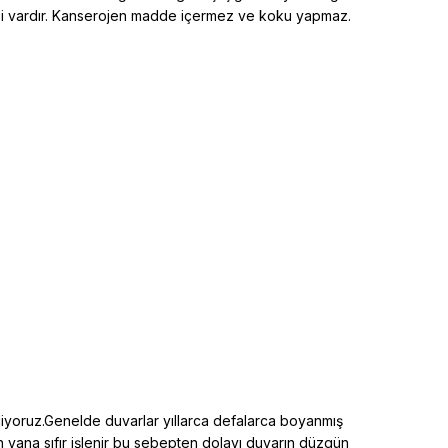
elliği vardır. Kanserojen madde içermez ve koku yapmaz.
diyoruz.Genelde duvarlar yıllarca defalarca boyanmış
an yana sıfır işlenir bu sebepten dolayı duvarın düzgün