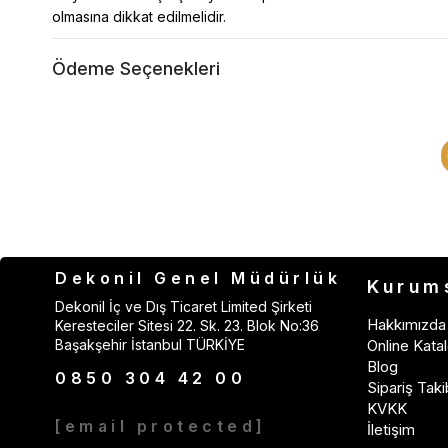
olmasına dikkat edilmelidir.
Ödeme Seçenekleri
Dekonil Genel Müdürlük
Kurum
Dekonil İç ve Dış Ticaret Limited Şirketi
Hakkımızda
Keresteciler Sitesi 22. Sk. 23. Blok No:36
Başakşehir İstanbul TÜRKİYE
Online Katal
Blog
0850 304 42 00
Sipariş Taki
KVKK
[email protected]
İletişim