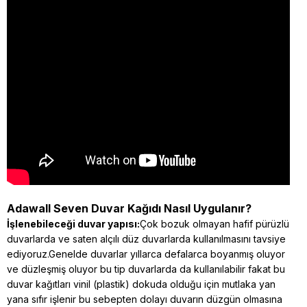
Adawall Seven Duvar Kağıdı Nasıl Uygulanır?
İşlenebileceği duvar yapısı:
Çok bozuk olmayan hafif pürüzlü
duvarlarda ve saten alçılı düz duvarlarda kullanılmasını tavsiye
ediyoruz.Genelde duvarlar yıllarca defalarca boyanmış oluyor
ve düzleşmiş oluyor bu tip duvarlarda da kullanılabilir fakat bu
duvar kağıtları vinil (plastik) dokuda olduğu için mutlaka yan
yana sıfır işlenir bu sebepten dolayı duvarın düzgün olmasına