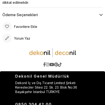
dikkat edilmelidir.
Ödeme Seçenekleri
Favorilere Ekle
Yorum Yaz
Dekonil Genel Müdürlük
Dekonil İç ve Dış Ticaret Limited Şirketi
Keresteciler Sitesi 22. Sk. 23. Blok No:36
Başakşehir İstanbul TÜRKİYE
0850 304 42 00