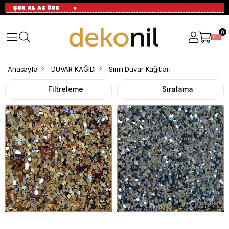
0
Simli
Anasayfa
DUVAR KAĞIDI
Simli Duvar Kağıtları
Duvar
Filtreleme
Sıralama
Kağıtları