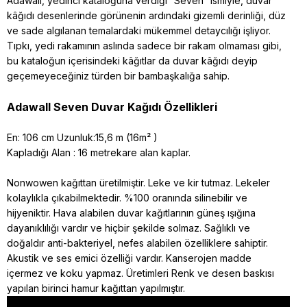
Adawall, yedinci kataloğuna verdiği “Seven” ismiyle, duvar
kâğıdı desenlerinde görünenin ardındaki gizemli derinliği, düz
ve sade algılanan temalardaki mükemmel detaycılığı işliyor.
Tıpkı, yedi rakamının aslında sadece bir rakam olmaması gibi,
bu kataloğun içerisindeki kâğıtlar da duvar kâğıdı deyip
geçemeyeceğiniz türden bir bambaşkalığa sahip.
Adawall Seven Duvar Kağıdı Özellikleri
En: 106 cm Uzunluk:15,6 m (16m² )
Kapladığı Alan : 16 metrekare alan kaplar.
Nonwowen kağıttan üretilmiştir. Leke ve kir tutmaz. Lekeler
kolaylıkla çıkabilmektedir. %100 oranında silinebilir ve
hijyeniktir. Hava alabilen duvar kağıtlarının güneş ışığına
dayanıklılığı vardır ve hiçbir şekilde solmaz. Sağlıklı ve
doğaldır anti-bakteriyel, nefes alabilen özelliklere sahiptir.
Akustik ve ses emici özelliği vardır. Kanserojen madde
içermez ve koku yapmaz. Üretimleri Renk ve desen baskısı
yapılan birinci hamur kağıttan yapılmıştır.