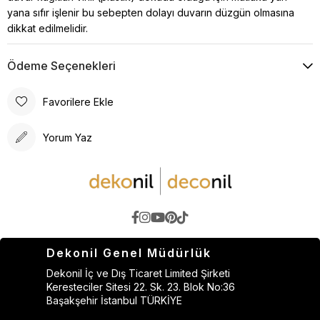
yana sıfır işlenir bu sebepten dolayı duvarın düzgün olmasına
dikkat edilmelidir.
Ödeme Seçenekleri
Favorilere Ekle
Yorum Yaz
Dekonil Genel Müdürlük
Dekonil İç ve Dış Ticaret Limited Şirketi
Keresteciler Sitesi 22. Sk. 23. Blok No:36
Başakşehir İstanbul TÜRKİYE