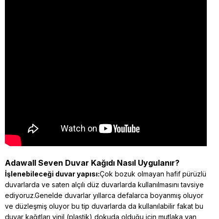
Adawall Seven Duvar Kağıdı Nasıl Uygulanır?
İşlenebileceği duvar yapısı:
Çok bozuk olmayan hafif pürüzlü
duvarlarda ve saten alçılı düz duvarlarda kullanılmasını tavsiye
ediyoruz.Genelde duvarlar yıllarca defalarca boyanmış oluyor
ve düzleşmiş oluyor bu tip duvarlarda da kullanılabilir fakat bu
duvar kağıtları vinil (plastik) dokuda olduğu için mutlaka yan