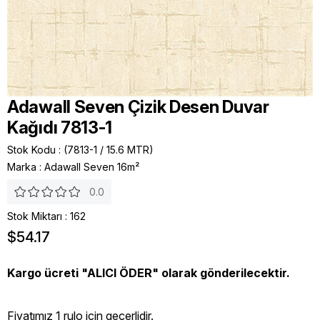
Adawall Seven Çizik Desen Duvar
Kağıdı 7813-1
Stok Kodu
(7813-1 / 15.6 MTR)
Marka
:
Adawall Seven 16m²
0.0
Stok Miktarı
:
162
$54.17
Kargo ücreti "ALICI ÖDER" olarak gönderilecektir.
Fiyatımız 1 rulo icin geçerlidir.