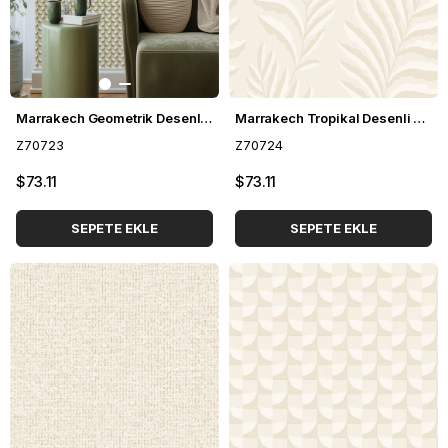
Marrakech Geometrik Desenli Duvar Kağıdı Z70723
Marrakech Tropikal Desenli Duvar Kağıdı Z70724
Z70723
Z70724
$73.11
$73.11
SEPETE EKLE
SEPETE EKLE