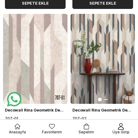
SEPETE EKLE
SEPETE EKLE
Decowall Rina Geometrik Desenli Duvar Kağıdı 707-01
Decowall Rina Geometrik Desenli Duvar Kağıdı 707-02
707-01
707-02
$39.50
$39.50
Anasayfa
Favorilerim
Sepetim
Üye Girişi