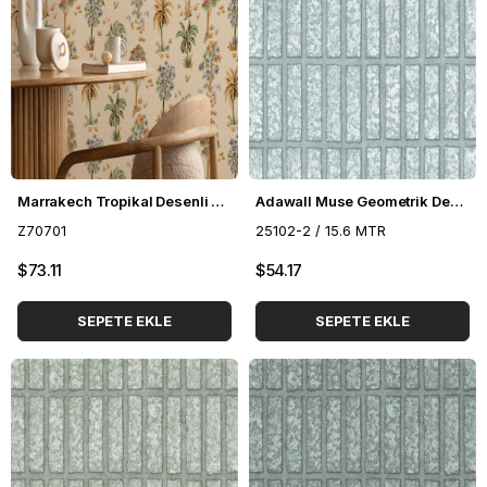
Marrakech Tropikal Desenli Duvar Kağıdı Z70701
Adawall Muse Geometrik Desenli Duvar Kağıdı 25102-2
Z70701
25102-2 / 15.6 MTR
$73.11
$54.17
SEPETE EKLE
SEPETE EKLE