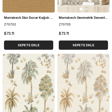
Marrakech Düz Duvar Kağıdı Z70702
Marrakech Geometrik Desenli Duvar Kağıdı Z70705
Z70702
Z70705
$73.11
$73.11
SEPETE EKLE
SEPETE EKLE