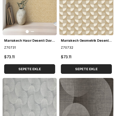
Marrakech Hasır Desenli Duvar Kağıdı Z70731
Marrakech Geometrik Desenli Duvar Kağıdı Z70732
Z70731
Z70732
$73.11
$73.11
SEPETE EKLE
SEPETE EKLE