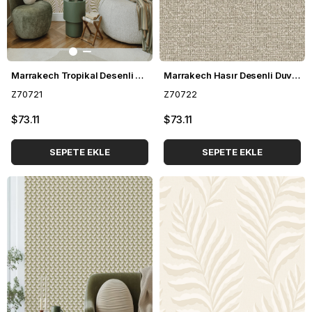
Marrakech Tropikal Desenli Duvar Kağıdı Z70721
Marrakech Hasır Desenli Duvar Kağıdı Z70722
Z70721
Z70722
$73.11
$73.11
SEPETE EKLE
SEPETE EKLE