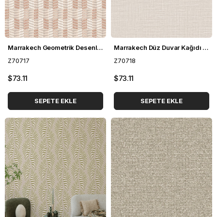
Marrakech Geometrik Desenli Duvar Kağıdı Z70717
Marrakech Düz Duvar Kağıdı Z70718
Z70717
Z70718
$73.11
$73.11
SEPETE EKLE
SEPETE EKLE