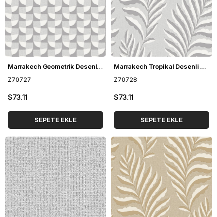
Marrakech Geometrik Desenli Duvar Kağıdı Z70727
Marrakech Tropikal Desenli Duvar Kağıdı Z70728
Z70727
Z70728
$73.11
$73.11
SEPETE EKLE
SEPETE EKLE