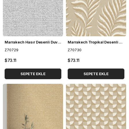
Marrakech Hasır Desenli Duvar Kağıdı Z70729
Marrakech Tropikal Desenli Duvar Kağıdı Z70730
Z70729
Z70730
$73.11
$73.11
SEPETE EKLE
SEPETE EKLE