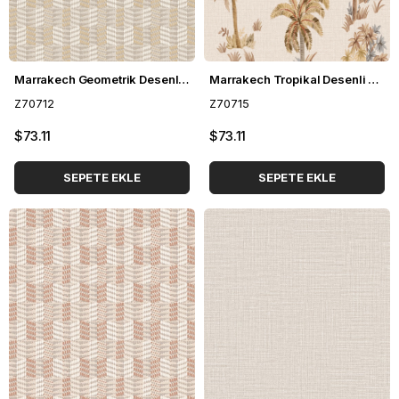
Marrakech Geometrik Desenli Duvar Kağıdı Z70712
Marrakech Tropikal Desenli Duvar Kağıdı Z70715
Z70712
Z70715
$73.11
$73.11
SEPETE EKLE
SEPETE EKLE