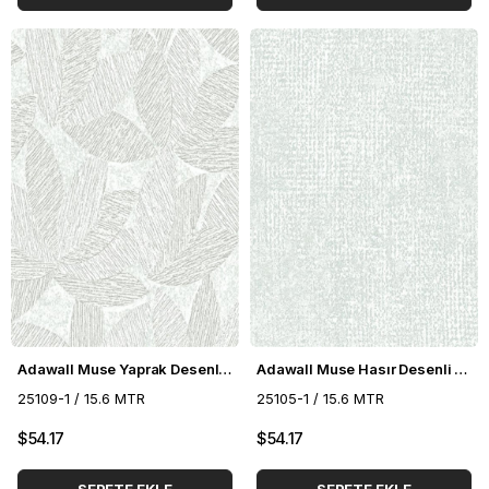
Adawall Muse Yaprak Desenli Duvar Kağıdı 25109-1
Adawall Muse Hasır Desenli Duvar Kağıdı 25105-1
25109-1 / 15.6 MTR
25105-1 / 15.6 MTR
$54.17
$54.17