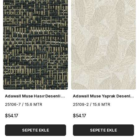
Adawall Muse Hasır Desenli Duvar Kağıdı 25106-7
Adawall Muse Yaprak Desenli Duvar Kağıdı 25109-2
25106-7 / 15.6 MTR
25109-2 / 15.6 MTR
$54.17
$54.17
SEPETE EKLE
SEPETE EKLE