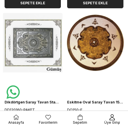
SEPETE EKLE
SEPETE EKLE
Dikdörtgen Saray Tavan Standart Paketi 120-160cm (5*4)
Eskitme Oval Saray Tavan 150 cm
DD120160-PAKET
DO150-E
$99.32
$88.28
Anasayfa
Favorilerim
Sepetim
Üye Girişi