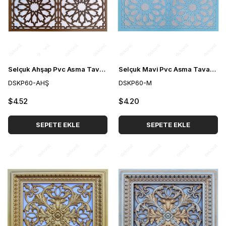
Selçuk Ahşap Pvc Asma Tavan Paneli 60*60 cm
Selçuk Mavi Pvc Asma Tavan Paneli 60*60 cm
DSKP60-AHŞ
DSKP60-M
$4.52
$4.20
SEPETE EKLE
SEPETE EKLE