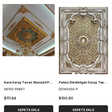
Kare Saray Tavan Standart Paketi 150cm (6*6m²)
Patina Dikdörtgen Saray Tavan 140*200 cm
DK150-PAKET
DD140200-P
$111.84
$100.90
SEPETE EKLE
SEPETE EKLE