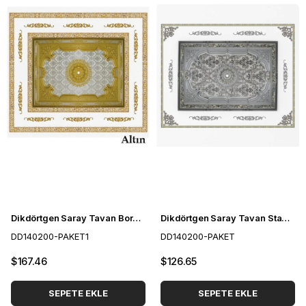
Dikdörtgen Saray Tavan Bordür Paket 140-200cm (7*4)
Dikdörtgen Saray Tavan Standart Paketi 140-200cm (7*4)
DD140200-PAKET1
DD140200-PAKET
$167.46
$126.65
SEPETE EKLE
SEPETE EKLE