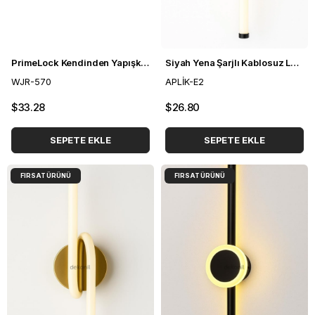
PrimeLock Kendinden Yapışkanlı Mozaik Karo Mermer Gümüş 27*27 cm (10 Adet)
Siyah Yena Şarjlı Kablosuz LED Aplik
WJR-570
APLİK-E2
$33.28
$26.80
SEPETE EKLE
SEPETE EKLE
FIRSAT ÜRÜNÜ
FIRSAT ÜRÜNÜ