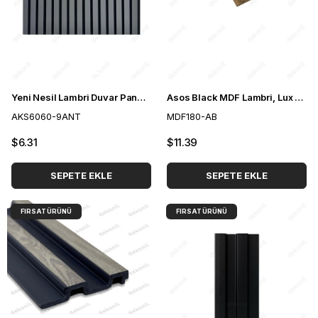
Yeni Nesil Lambri Duvar Paneli Antrasit 60*60 cm
Asos Black MDF Lambri, Lux Duvar Paneli 18 cm
AKS6060-9ANT
MDF180-AB
$6.31
$11.39
SEPETE EKLE
SEPETE EKLE
FIRSAT ÜRÜNÜ
FIRSAT ÜRÜNÜ