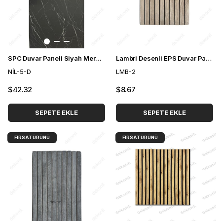
SPC Duvar Paneli Siyah Mermer Desenli 96,5*280 cm (2,70 m²)
Lambri Desenli EPS Duvar Paneli Meşe 50*100 cm
NİL-5-D
LMB-2
$42.32
$8.67
SEPETE EKLE
SEPETE EKLE
FIRSAT ÜRÜNÜ
FIRSAT ÜRÜNÜ