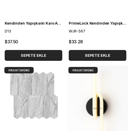
Kendinden Yapışkanlı Karo Ayna Mixture Bej Mor 30*30 cm
PrimeLock Kendinden Yapışkanlı Mozaik Karo Mermer Siyah Gold 27*27 cm (10 Adet)
D13
WJR-567
$37.50
$33.28
SEPETE EKLE
SEPETE EKLE
FIRSAT ÜRÜNÜ
FIRSAT ÜRÜNÜ