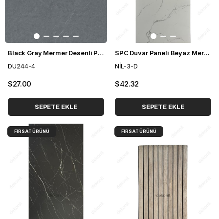
Black Gray Mermer Desenli Pvc Duvar Paneli 122*244 cm
SPC Duvar Paneli Beyaz Mermer Desenli 96,5*280 cm (2,70 m²)
DU244-4
NİL-3-D
$27.00
$42.32
SEPETE EKLE
SEPETE EKLE
FIRSAT ÜRÜNÜ
FIRSAT ÜRÜNÜ