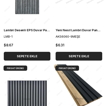
Lambri Desenli EPS Duvar Paneli Antrasit 50*100 cm
Yeni Nesil Lambri Duvar Paneli Meşe 60*60 cm
LMB-1
AKS6060-9MEŞE
$8.67
$6.31
SEPETE EKLE
SEPETE EKLE
FIRSAT ÜRÜNÜ
FIRSAT ÜRÜNÜ