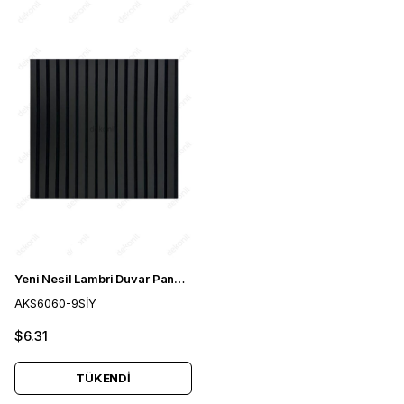
Yeni Nesil Lambri Duvar Paneli Siyah 60*60 cm
AKS6060-9SİY
$6.31
TÜKENDI