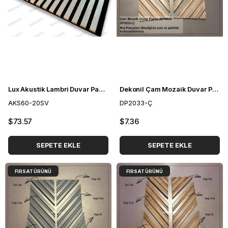
Lux Akustik Lambri Duvar Paneli Silver 60*280 cm
Dekonil Çam Mozaik Duvar Paneli 52*92cm
AKS60-20SV
DP2033-Ç
$73.57
$7.36
SEPETE EKLE
SEPETE EKLE
FIRSAT ÜRÜNÜ
FIRSAT ÜRÜNÜ