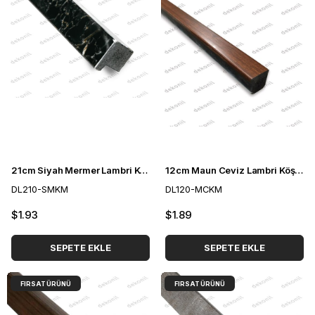
21cm Siyah Mermer Lambri Köşe Profili 2cm
12cm Maun Ceviz Lambri Köşe Profili 3cm
DL210-SMKM
DL120-MCKM
$1.93
$1.89
SEPETE EKLE
SEPETE EKLE
FIRSAT ÜRÜNÜ
FIRSAT ÜRÜNÜ