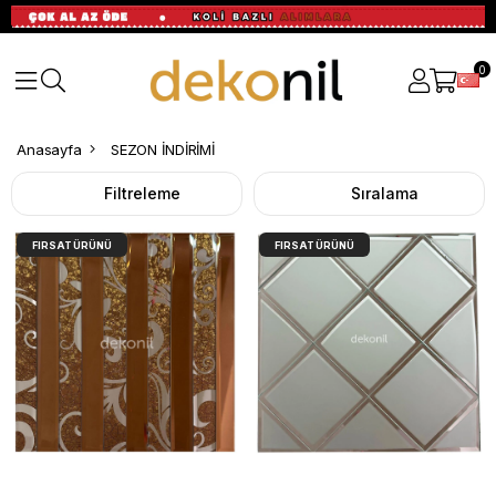
0
SEZON
Anasayfa
SEZON İNDİRİMİ
İNDİRİMİ
Filtreleme
Sıralama
FIRSAT ÜRÜNÜ
FIRSAT ÜRÜNÜ