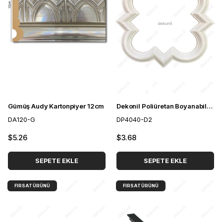
Gümüş Audy Kartonpiyer 12cm
Dekonil Poliüretan Boyanabilir Tavan ve Duvar Motifi
DA120-G
DP4040-D2
$5.26
$3.68
SEPETE EKLE
SEPETE EKLE
FIRSAT ÜRÜNÜ
FIRSAT ÜRÜNÜ