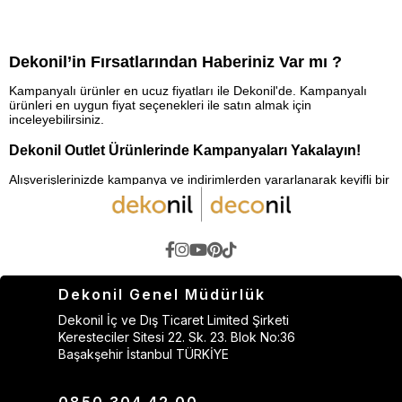
Dekonil’in Fırsatlarından Haberiniz Var mı
?
Kampanyalı ürünler en ucuz fiyatları ile Dekonil'de. Kampanyalı
ürünleri en uygun fiyat seçenekleri ile satın almak için
inceleyebilirsiniz.
Dekonil Outlet Ürünlerinde Kampanyaları Yakalayın!
Alışverişlerinizde kampanya ve indirimlerden yararlanarak keyifli bir
online alışveriş deneyimi yaşayabilirsiniz. Dekonil'den yapacağınız
tüm alışverişlerde kaçırılmayacak ofis ürün kampanyaları sizi
bekliyor. Kişisel ve kurumsal alışverişlerinizde Dekonil ile ayrıcalıklı
kampanyalar ve indirimlerden hızlıca yararlanabilirsiniz.
Dekonil Kampanyalarında Kaçırılmayacak Fırsatlar!
Dekonil Genel Müdürlük
En cazip indirip ve kampanyalarla ayın ürünleri sizi Dekonil'de
bekliyor. Stoklarla sınırlı olan kampanya ürünlerini belirlenen
Dekonil İç ve Dış Ticaret Limited Şirketi
adetlerde sepetinize ekleyerek avantajlı alışverişin keyfini
Keresteciler Sitesi 22. Sk. 23. Blok No:36
çıkartabilirsiniz.
Başakşehir İstanbul TÜRKİYE
En Avantajlı Kampanyalar
Dekonil kampanyaları belirli süreler için geçerlidir. Özel