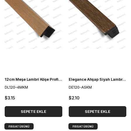
12cm Meşe Lambri Köşe Profili 3cm
Elegance Ahşap Siyah Lambri Köşe Profili 2,4cm
DL120-4MKM
DE120-ASKM
$3.15
$2.10
SEPETE EKLE
SEPETE EKLE
FIRSAT ÜRÜNÜ
FIRSAT ÜRÜNÜ