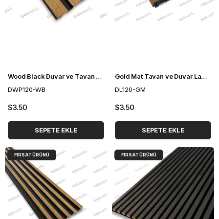
Wood Black Duvar ve Tavan Lambri 11,5 cm
Gold Mat Tavan ve Duvar Lambri 12cm
DWP120-WB
DL120-GM
$3.50
$3.50
SEPETE EKLE
SEPETE EKLE
FIRSAT ÜRÜNÜ
FIRSAT ÜRÜNÜ