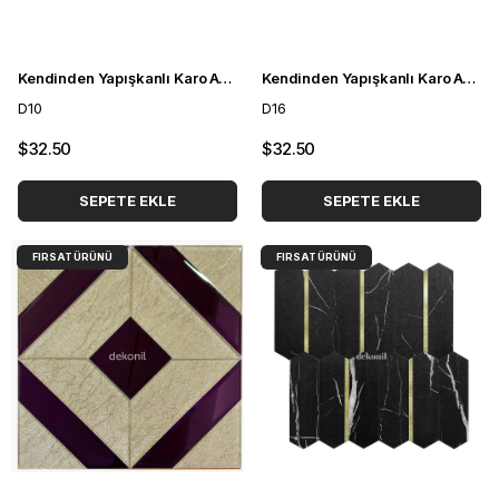
Kendinden Yapışkanlı Karo Ayna Çizgili Bronz Kahve 30*30 cm
Kendinden Yapışkanlı Karo Ayna İnce Baklava Gümüş 30*30 cm
D10
D16
$32.50
$32.50
SEPETE EKLE
SEPETE EKLE
FIRSAT ÜRÜNÜ
FIRSAT ÜRÜNÜ