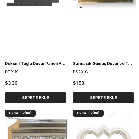
Dekonil Tuğla Duvar Paneli Antrasit 25*77 cm
Sarmaşık Gümüş Duvar ve Tavan Çıtası 2cm
DTP119
DS20-G
$3.36
$1.58
SEPETE EKLE
SEPETE EKLE
FIRSAT ÜRÜNÜ
FIRSAT ÜRÜNÜ