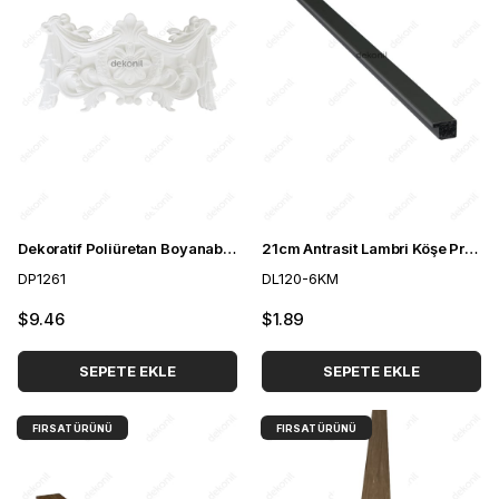
Dekoratif Poliüretan Boyanabilir Motif
21cm Antrasit Lambri Köşe Profili 2cm
DP1261
DL120-6KM
$9.46
$1.89
SEPETE EKLE
SEPETE EKLE
FIRSAT ÜRÜNÜ
FIRSAT ÜRÜNÜ