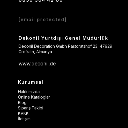
0850 304 42 00
kampanyalarımız olduğu gibi dönemsel indirimlerimizi de sizlere
sunmaktayız. Ayrıca ödeme kolaylığı sağlayan sitemiz üzerinden
indirimli fiyatlarla kaliteli bir online alışveriş yapabilirsiniz. En uygun
fiyatlar için siz de Dekonil’i tercih edin!
[email protected]
Dekonil Yurtdışı Genel Müdürlük
Deconil Decoration Gmbh Pastoratshof 23, 47929
Grefrath, Almanya
www.deconil.de
Kurumsal
Hakkımızda
Online Kataloglar
Blog
Sipariş Takibi
KVKK
İletişim