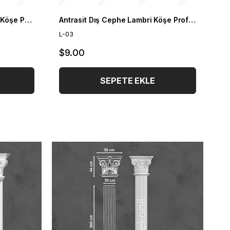
Akçaağaç Dış Cephe Lambri Köşe Profili 4*6 cm
Antrasit Dış Cephe Lambri Köşe Profili 4*6 cm
L-03
$9.00
SEPETE EKLE