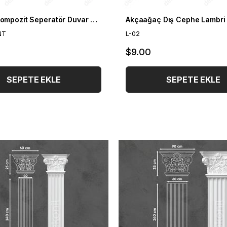
Antrasit Kompozit Seperatör Duvar Bölme Profili 4*10*300 cm
NT
L-02
$9.00
SEPETE EKLE
SEPETE EKLE