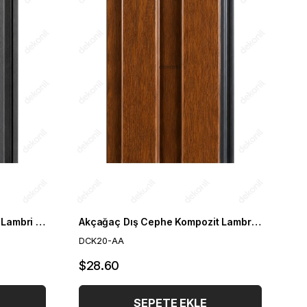
Antrasit Dış Cephe Kompozit Lambri Kaplaması 20cm
Akçağaç Dış Cephe Kompozit Lambri Kaplaması 20cm
DCK20-AA
$28.60
SEPETE EKLE