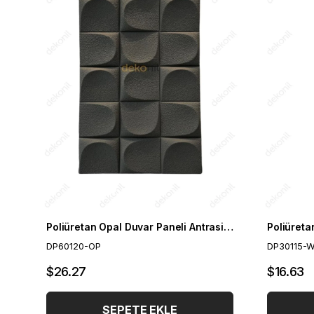
Poliüretan Opal Duvar Paneli Antrasit 60*120 cm
DP60120-OP
DP30115-
$26.27
$16.63
SEPETE EKLE