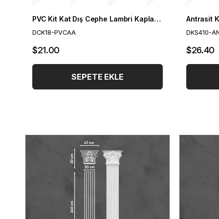
PVC Kit Kat Dış Cephe Lambri Kaplaması 18 cm
DCK18-PVCAA
DKS410-A
$21.00
$26.40
SEPETE EKLE