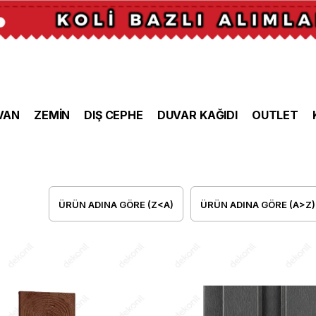
VAN
ZEMİN
DIŞ CEPHE
DUVAR KAĞIDI
OUTLET
ÜRÜN ADINA GÖRE (Z<A)
ÜRÜN ADINA GÖRE (A>Z)