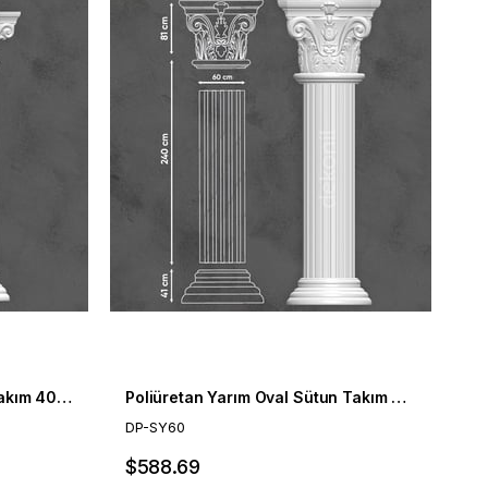
Poliüretan Tam Yivli Sütun Takım 40cm
Poliüretan Yarım Oval Sütun Takım 60cm
DP-SY60
$588.69