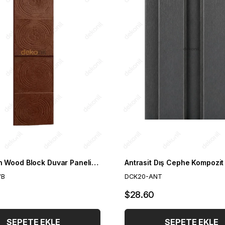
Poliüretan Wood Block Duvar Paneli 30*115 cm
WB
DCK20-ANT
$28.60
SEPETE EKLE
SEPETE EKLE