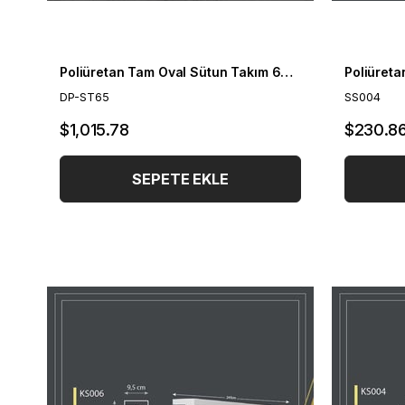
Poliüretan Tam Oval Sütun Takım 60cm
Poliüret
DP-ST65
SS004
$1,015.78
$230.8
SEPETE EKLE