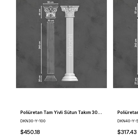
Poliüretan Tam Yivli Sütun Takım 30cm
DKN30-Y-100
DKN40-Y-
$450.18
$317.43