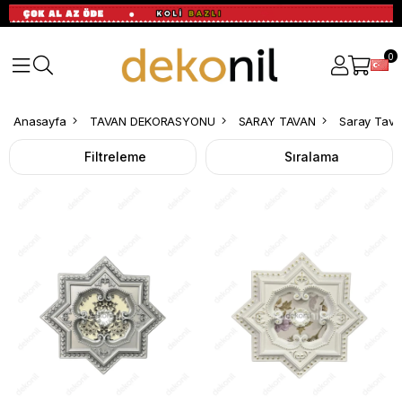
0
Saray
Anasayfa
TAVAN DEKORASYONU
SARAY TAVAN
Saray Tavan
Tavan
Filtreleme
Sıralama
Yıldız