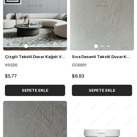
Çizgili Tekstil Duvar Kağıdı V0320
Sıva Desenli Tekstil Duvar Kağıdı CC5001
V0320
CC5001
$5.77
$6.93
SEPETE EKLE
SEPETE EKLE