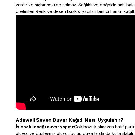
vardır ve hiçbir şekilde solmaz. Sağlıklı ve doğaldır anti-ba
Üretimleri Renk ve desen baskısı yapılan birinci hamur kağıtta
Adawall Seven Duvar Kağıdı Nasıl Uygulanır?
İşlenebileceği duvar yapısı:
Çok bozuk olmayan hafif pürüzl
oluyor ve düzleşmiş oluyor bu tip duvarlarda da kullanılabilir