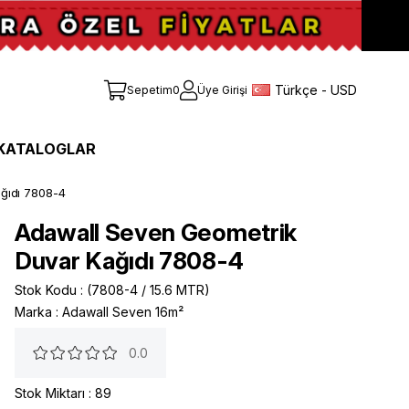
Türkçe - USD
Sepetim
0
Üye Girişi
KATALOGLAR
ğıdı 7808-4
Adawall Seven Geometrik
Duvar Kağıdı 7808-4
Stok Kodu
(7808-4 / 15.6 MTR)
Marka
:
Adawall Seven 16m²
0.0
Stok Miktarı
:
89