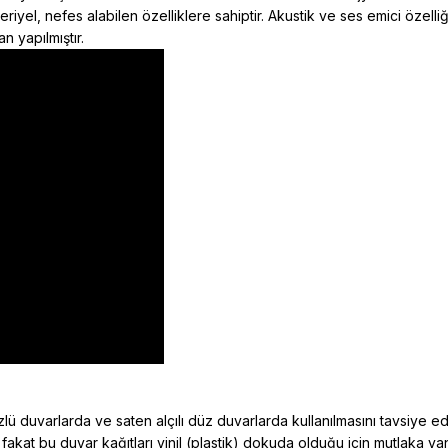
kteriyel, nefes alabilen özelliklere sahiptir. Akustik ve ses emici öz
n yapılmıştır.
ü duvarlarda ve saten alçılı düz duvarlarda kullanılmasını tavsiye e
 fakat bu duvar kağıtları vinil (plastik) dokuda olduğu için mutlaka y