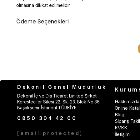
olmasına dikkat edilmelidir.
Ödeme Seçenekleri
Dekonil Genel Müdürlük
Kurum
Dekonil İç ve Dış Ticaret Limited Şirketi
Hakkımızda
Keresteciler Sitesi 22. Sk. 23. Blok No:36
Başakşehir İstanbul TÜRKİYE
Online Katal
Blog
0850 304 42 00
Sipariş Taki
KVKK
[email protected]
İletişim