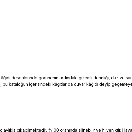
âğıdı desenlerinde görünenin ardındaki gizemli derinliği, düz ve sad
bi, bu kataloğun içerisindeki kâğıtlar da duvar kâğıdı deyip geçeme
aylıkla çıkabilmektedir. %100 oranında silinebilir ve hijyeniktir. Hava 