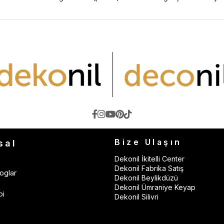
Bize Ulaşın
sal
Dekonil İkitelli Center
Dekonil Fabrika Satış
oglar
Dekonil Beylikdüzü
Dekonil Ümraniye Keyap
bi
Dekonil Silivri