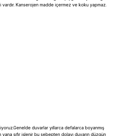
elliği vardır. Kanserojen madde içermez ve koku yapmaz.
diyoruz.Genelde duvarlar yıllarca defalarca boyanmış
an yana sıfır işlenir bu sebepten dolayı duvarın düzgün