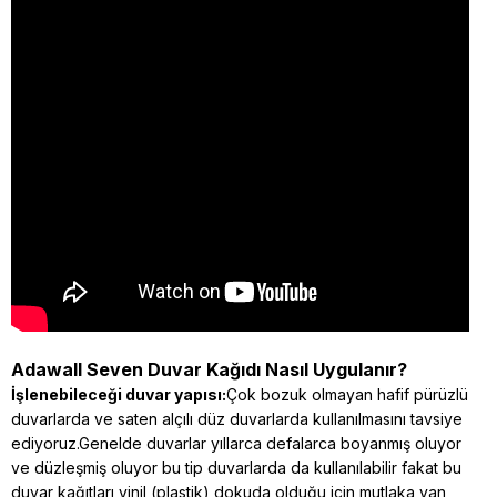
Adawall Seven Duvar Kağıdı Nasıl Uygulanır?
İşlenebileceği duvar yapısı:
Çok bozuk olmayan hafif pürüzlü
duvarlarda ve saten alçılı düz duvarlarda kullanılmasını tavsiye
ediyoruz.Genelde duvarlar yıllarca defalarca boyanmış oluyor
ve düzleşmiş oluyor bu tip duvarlarda da kullanılabilir fakat bu
duvar kağıtları vinil (plastik) dokuda olduğu için mutlaka yan