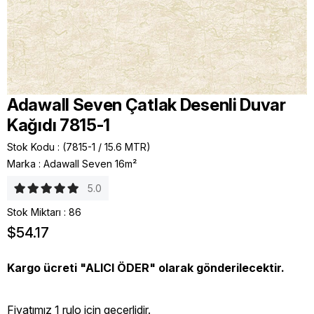
Adawall Seven Çatlak Desenli Duvar
Kağıdı 7815-1
Stok Kodu
(7815-1 / 15.6 MTR)
Marka
:
Adawall Seven 16m²
5.0
Stok Miktarı
:
86
$54.17
Kargo ücreti "ALICI ÖDER" olarak gönderilecektir.
Fiyatımız 1 rulo icin geçerlidir.