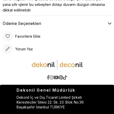
yana sıfır işlenir bu sebepten dolayı duvarın düzgün olmasına
dikkat edilmelidir.
Ödeme Seçenekleri
Favorilere Ekle
Yorum Yaz
Dekonil Genel Müdürlük
Dekonil İç ve Dış Ticaret Limited Şirketi
Keresteciler Sitesi 22. Sk. 23. Blok No:36
Başakşehir İstanbul TÜRKİYE