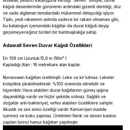
Adawall, yedinci kataloğuna verdiği “Seven” ismiyle, duvar
kâğıdı desenlerinde görünenin ardındaki gizemli derinliği, düz
ve sade algılanan temalardaki mükemmel detaycılığı işliyor.
Tıpkı, yedi rakamının aslında sadece bir rakam olmaması gibi,
bu kataloğun içerisindeki kâğıtlar da duvar kâğıdı deyip
geçemeyeceğiniz türden bir bambaşkalığa sahip.
Adawall Seven Duvar Kağıdı Özellikleri
En: 106 cm Uzunluk:15,6 m (16m² )
Kapladığı Alan : 16 metrekare alan kaplar.
Nonwowen kağıttan üretilmiştir. Leke ve kir tutmaz. Lekeler
kolaylıkla çıkabilmektedir. %100 oranında silinebilir ve
hijyeniktir. Hava alabilen duvar kağıtlarının güneş ışığına
dayanıklılığı vardır ve hiçbir şekilde solmaz. Sağlıklı ve
doğaldır anti-bakteriyel, nefes alabilen özelliklere sahiptir.
Akustik ve ses emici özelliği vardır. Kanserojen madde
içermez ve koku yapmaz. Üretimleri Renk ve desen baskısı
yapılan birinci hamur kağıttan yapılmıştır.