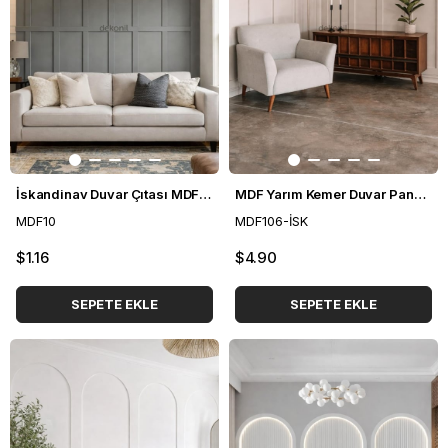
İskandinav Duvar Çıtası MDF 10*100 cm
MDF Yarım Kemer Duvar Paneli 54*104 cm
MDF10
MDF106-İSK
$1.16
$4.90
SEPETE EKLE
SEPETE EKLE