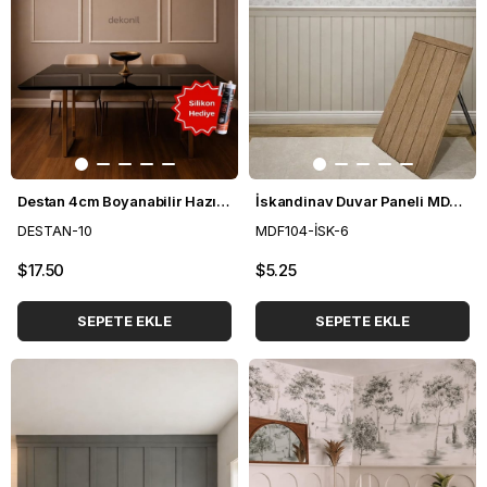
Destan 4cm Boyanabilir Hazır Kesilmiş Duvar Çıtası Paketi 3'lü (120cm*50cm)
İskandinav Duvar Paneli MDF 54*104 cm
DESTAN-10
MDF104-İSK-6
$17.50
$5.25
SEPETE EKLE
SEPETE EKLE