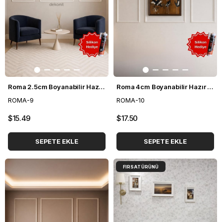
Roma 2.5cm Boyanabilir Hazır Kesilmiş Duvar Çıtası Paketi 3'lü (120*50 cm)
Roma 4cm Boyanabilir Hazır Kesilmiş Duvar Çıtası Paketi 3'lü (120cm*50cm)
ROMA-9
ROMA-10
$15.49
$17.50
SEPETE EKLE
SEPETE EKLE
FIRSAT ÜRÜNÜ