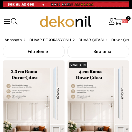
0
Duvar
Anasayfa
DUVAR DEKORASYONU
DUVAR ÇITASI
Duvar Çıtas
Çıtası
Filtreleme
Sıralama
Paketleri
YENI ÜRÜN