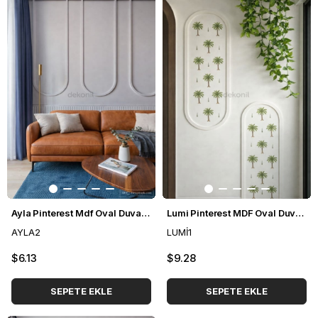
Ayla Pinterest Mdf Oval Duvar Çıtası 96*148cm
Lumi Pinterest MDF Oval Duvar Çıtası 70*170m
AYLA2
LUMİ1
$6.13
$9.28
SEPETE EKLE
SEPETE EKLE