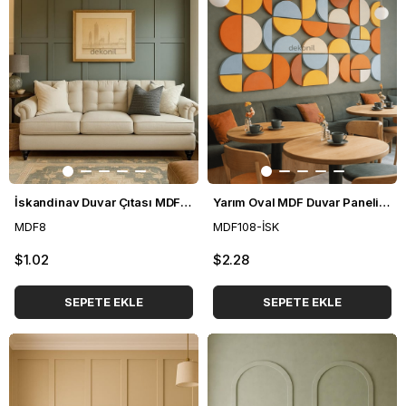
İskandinav Duvar Çıtası MDF 8*100 cm
Yarım Oval MDF Duvar Paneli 39*79 cm
MDF8
MDF108-İSK
$1.02
$2.28
SEPETE EKLE
SEPETE EKLE