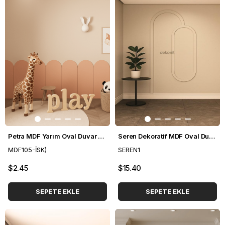
Petra MDF Yarım Oval Duvar Paneli 36*88 cm
Seren Dekoratif MDF Oval Duvar Paneli Seti 127*248 cm
MDF105-İSK)
SEREN1
$2.45
$15.40
SEPETE EKLE
SEPETE EKLE