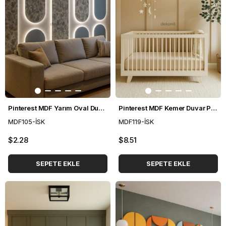
Pinterest MDF Yarım Oval Duvar Paneli 36*88 cm
Pinterest MDF Kemer Duvar Paneli 54*300 cm
MDF105-İSK
MDF119-İSK
$2.28
$8.51
SEPETE EKLE
SEPETE EKLE