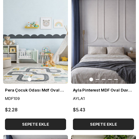
Pera Çocuk Odası Mdf Oval Duvar Bordürü 10*80 cm
Ayla Pinterest MDF Oval Duvar Çıtası 70*135cm
MDF109
AYLA1
$2.28
$5.43
SEPETE EKLE
SEPETE EKLE