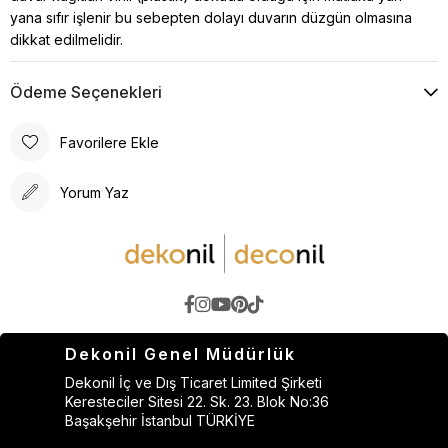
yana sıfır işlenir bu sebepten dolayı duvarın düzgün olmasına
dikkat edilmelidir.
Ödeme Seçenekleri
Favorilere Ekle
Yorum Yaz
Dekonil Genel Müdürlük
Dekonil İç ve Dış Ticaret Limited Şirketi
Keresteciler Sitesi 22. Sk. 23. Blok No:36
Başakşehir İstanbul TÜRKİYE