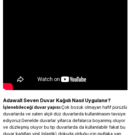
Adawall Seven Duvar Kağıdı Nasıl Uygulanır?
İşlenebileceği duvar yapısı:
Çok bozuk olmayan hafif pürüzlü
duvarlarda ve saten alçılı düz duvarlarda kullanılmasını tavsiye
ediyoruz.Genelde duvarlar yıllarca defalarca boyanmış oluyor
ve düzleşmiş oluyor bu tip duvarlarda da kullanılabilir fakat bu
duvar kağıtları vinil (plastik) dokuda olduğu için mutlaka yan