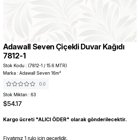
Adawall Seven Çiçekli Duvar Kağıdı
7812-1
Stok Kodu
(7812-1 / 15.6 MTR)
Marka
:
Adawall Seven 16m²
0.0
Stok Miktarı
:
63
$54.17
Kargo ücreti "ALICI ÖDER" olarak gönderilecektir.
Fiyatımız 1 rulo icin geçerlidir.