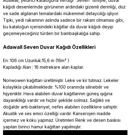
Adawall, yedinci kataloğuna verdiği “Seven” ismiyle, duvar
kâğıdı desenlerinde görünenin ardındaki gizemli derinliği, düz
ve sade algılanan temalardaki mükemmel detaycılığı işliyor.
Tıpkı, yedi rakamının aslında sadece bir rakam olmaması gibi,
bu kataloğun içerisindeki kâğıtlar da duvar kâğıdı deyip
geçemeyeceğiniz türden bir bambaşkalığa sahip.
Adawall Seven Duvar Kağıdı Özellikleri
En: 106 cm Uzunluk:15,6 m (16m² )
Kapladığı Alan : 16 metrekare alan kaplar.
Nonwowen kağıttan üretilmiştir. Leke ve kir tutmaz. Lekeler
kolaylıkla çıkabilmektedir. %100 oranında silinebilir ve
hijyeniktir. Hava alabilen duvar kağıtlarının güneş ışığına
dayanıklılığı vardır ve hiçbir şekilde solmaz. Sağlıklı ve
doğaldır anti-bakteriyel, nefes alabilen özelliklere sahiptir.
Akustik ve ses emici özelliği vardır. Kanserojen madde
içermez ve koku yapmaz. Üretimleri Renk ve desen baskısı
yapılan birinci hamur kağıttan yapılmıştır.