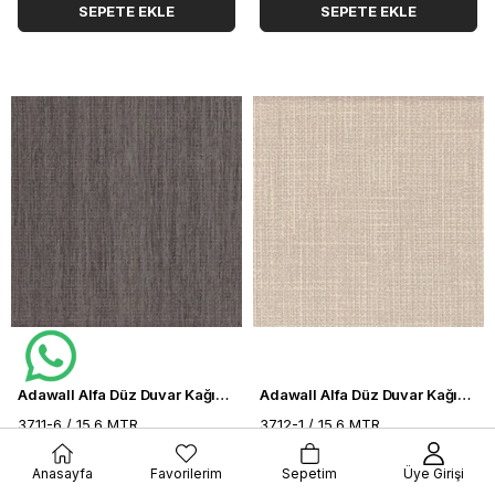
SEPETE EKLE
SEPETE EKLE
Adawall Alfa Düz Duvar Kağıdı 3711-6
Adawall Alfa Düz Duvar Kağıdı 3712-1
3711-6 / 15.6 MTR
3712-1 / 15.6 MTR
$54.17
$54.17
Anasayfa
Favorilerim
Sepetim
Üye Girişi