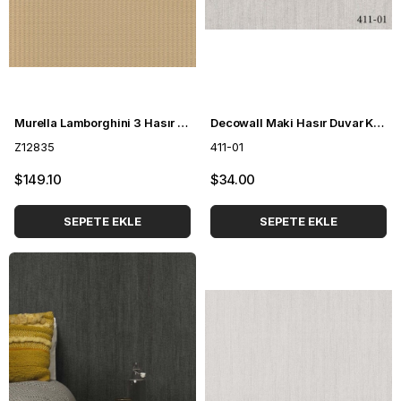
Murella Lamborghini 3 Hasır Desenli Duvar Kağıdı Z12835
Decowall Maki Hasır Duvar Kağıdı 411-01
Z12835
411-01
$149.10
$34.00
SEPETE EKLE
SEPETE EKLE