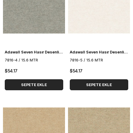
Adawall Seven Hasır Desenli Duvar Kağıdı 7816-4
Adawall Seven Hasır Desenli Duvar Kağıdı 7816-5
7816-4 / 15.6 MTR
7816-5 / 15.6 MTR
$54.17
$54.17
SEPETE EKLE
SEPETE EKLE