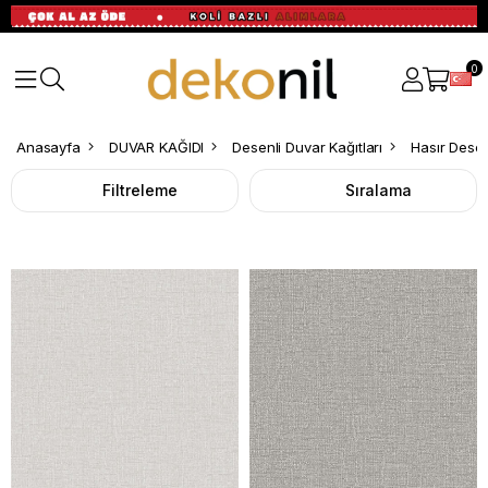
0
Hasır
Anasayfa
DUVAR KAĞIDI
Desenli Duvar Kağıtları
Hasır Desen
Desenli
Filtreleme
Sıralama
Duvar
Kağıdı