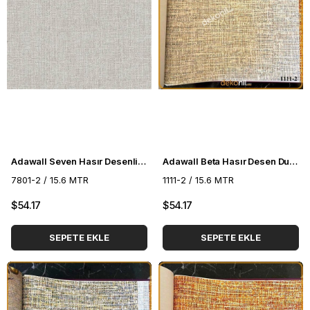
Adawall Seven Hasır Desenli Duvar Kağıdı 7801-2
Adawall Beta Hasır Desen Duvar Kağıdı 1111-2
7801-2 / 15.6 MTR
1111-2 / 15.6 MTR
$54.17
$54.17
SEPETE EKLE
SEPETE EKLE