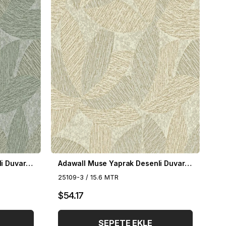
Adawall Muse Yaprak Desenli Duvar Kağıdı 25109-4
Adawall Muse Yaprak Desenli Duvar Kağıdı 25109-3
25109-3 / 15.6 MTR
$54.17
SEPETE EKLE