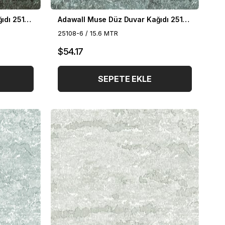
Adawall Muse Düz Duvar Kağıdı 25108-7
Adawall Muse Düz Duvar Kağıdı 25108-6
25108-6 / 15.6 MTR
$54.17
SEPETE EKLE