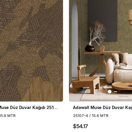
Adawall Muse Düz Duvar Kağıdı 25107-5
15.6 MTR
25107-4 / 15.6 MTR
$54.17