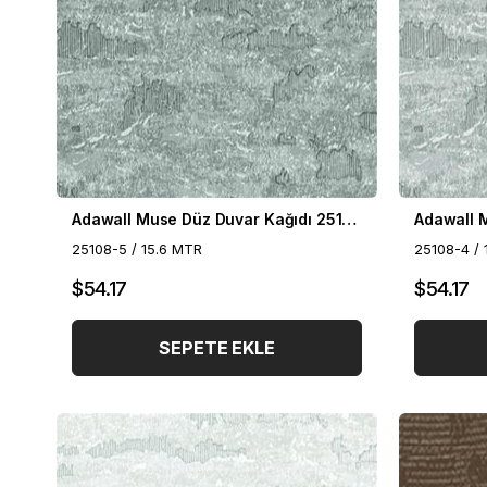
Adawall Muse Düz Duvar Kağıdı 25108-5
25108-5 / 15.6 MTR
25108-4 / 
$54.17
$54.17
SEPETE EKLE