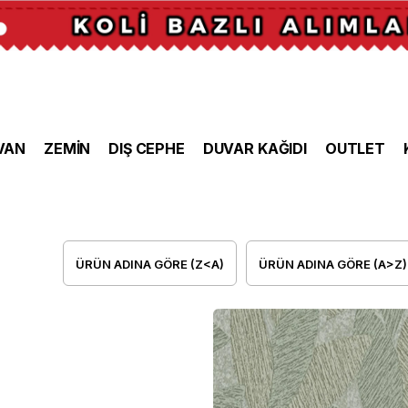
VAN
ZEMİN
DIŞ CEPHE
DUVAR KAĞIDI
OUTLET
ÜRÜN ADINA GÖRE (Z<A)
ÜRÜN ADINA GÖRE (A>Z)