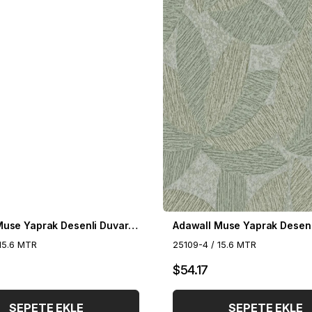
Adawall Muse Yaprak Desenli Duvar Kağıdı 25109-5
15.6 MTR
25109-4 / 15.6 MTR
$54.17
SEPETE EKLE
SEPETE EKLE