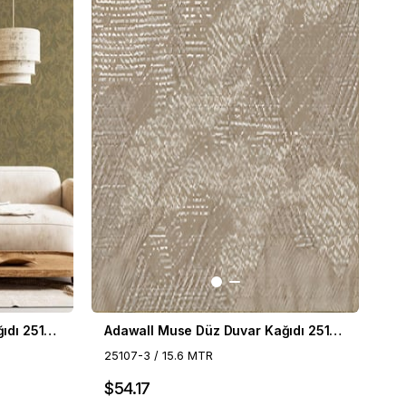
Adawall Muse Düz Duvar Kağıdı 25107-4
Adawall Muse Düz Duvar Kağıdı 25107-3
25107-3 / 15.6 MTR
$54.17