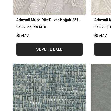
Adawall Muse Düz Duvar Kağıdı 25107-2
25107-2 / 15.6 MTR
25107-1 / 
$54.17
$54.17
SEPETE EKLE