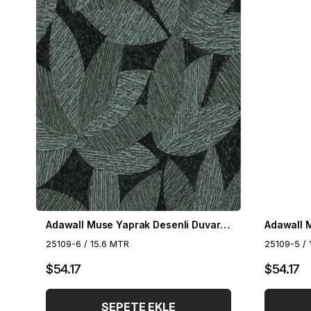
Adawall Muse Yaprak Desenli Duvar Kağıdı 25109-6
25109-6 / 15.6 MTR
25109-5 / 
$54.17
$54.17
SEPETE EKLE