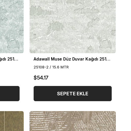
Adawall Muse Düz Duvar Kağıdı 25108-3
Adawall Muse Düz Duvar Kağıdı 25108-2
25108-2 / 15.6 MTR
$54.17
SEPETE EKLE