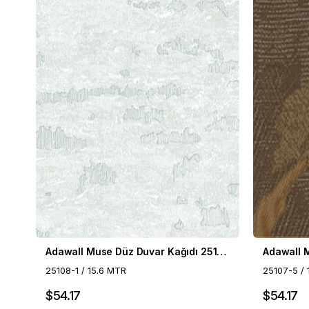
Adawall Muse Düz Duvar Kağıdı 25108-1
25108-1 / 15.6 MTR
25107-5 / 
$54.17
$54.17