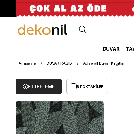
DUVAR
TA
Adawall
Anasayfa
DUVAR KAĞIDI
Adawall Duvar Kağıtları
Duvar
Kağıtları
FILTRELEME
STOKTAKILER