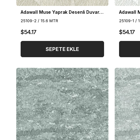
Adawall Muse Yaprak Desenli Duvar Kağıdı 25109-2
25109-2 / 15.6 MTR
25109-1 / 
$54.17
$54.17
SEPETE EKLE