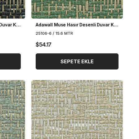
Adawall Muse Hasır Desenli Duvar Kağıdı 25106-7
Adawall Muse Hasır Desenli Duvar Kağıdı 25106-6
25106-6 / 15.6 MTR
$54.17
SEPETE EKLE