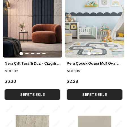
Nera Çift Taraflı Düz - Çizgili MDF Duvar Paneli 40*90cm
Pera Çocuk Odası Mdf Oval Duvar Bordürü 10*80 cm
MDF102
MDF109
$6.30
$2.28
SEPETE EKLE
SEPETE EKLE