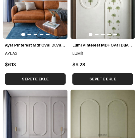
Ayla Pinterest Mdf Oval Duvar Çıtası 96*148cm
Lumi Pinterest MDF Oval Duvar Çıtası 70*170m
AYLA2
LUMİ1
$6.13
$9.28
SEPETE EKLE
SEPETE EKLE