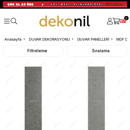
0
MDF
Anasayfa
DUVAR DEKORASYONU
DUVAR PANELLERİ
MDF Du
Duvar
Filtreleme
Sıralama
Paneli