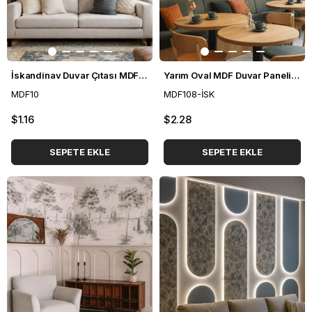
İskandinav Duvar Çıtası MDF 10*100 cm
Yarım Oval MDF Duvar Paneli 39*79 cm
MDF10
MDF108-İSK
$1.16
$2.28
SEPETE EKLE
SEPETE EKLE