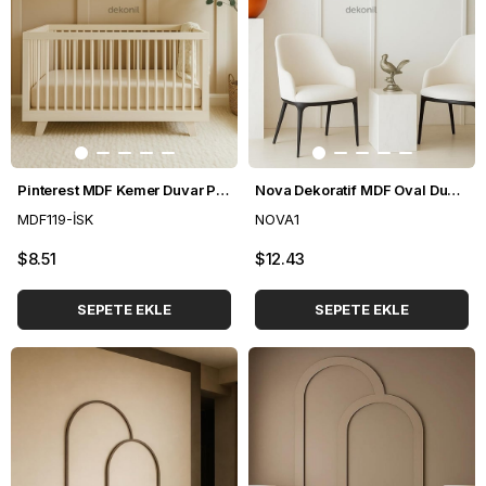
Pinterest MDF Kemer Duvar Paneli 54*300 cm
Nova Dekoratif MDF Oval Duvar Paneli Seti 102*235 cm
MDF119-İSK
NOVA1
$8.51
$12.43
SEPETE EKLE
SEPETE EKLE