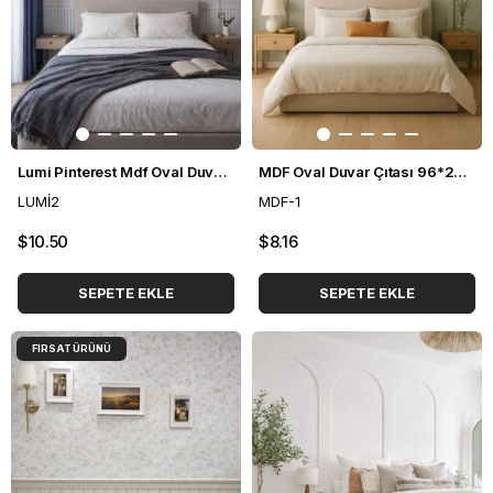
Lumi Pinterest Mdf Oval Duvar Çıtası 96*196cm
MDF Oval Duvar Çıtası 96*248cm
LUMİ2
MDF-1
$10.50
$8.16
SEPETE EKLE
SEPETE EKLE
FIRSAT ÜRÜNÜ