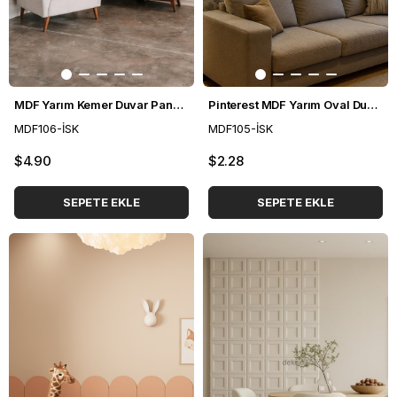
MDF Yarım Kemer Duvar Paneli 54*104 cm
Pinterest MDF Yarım Oval Duvar Paneli 36*88 cm
MDF106-İSK
MDF105-İSK
$4.90
$2.28
SEPETE EKLE
SEPETE EKLE