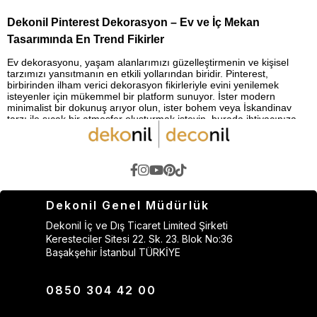
Dekonil Pinterest Dekorasyon – Ev ve İç Mekan
Tasarımında En Trend Fikirler
Ev dekorasyonu, yaşam alanlarımızı güzelleştirmenin ve kişisel
tarzımızı yansıtmanın en etkili yollarından biridir. Pinterest,
birbirinden ilham verici dekorasyon fikirleriyle evini yenilemek
isteyenler için mükemmel bir platform sunuyor. İster modern
minimalist bir dokunuş arıyor olun, ister bohem veya İskandinav
tarzı ile sıcak bir atmosfer oluşturmak isteyin, burada ihtiyacınıza
uygun binlerce dekorasyon önerisi bulabilirsiniz.
Pinterest’te En Çok Aranan Dekorasyon Kategorileri
Pinterest kullanıcılarının en çok ilgi gösterdiği dekorasyon
konularını keşfetmek, kendi yaşam alanınızı tasarlarken size büyük
bir avantaj sağlayabilir. İşte en popüler kategoriler:
Dekonil Genel Müdürlük
Salon Dekorasyonu:
Konforlu ve estetik oturma alanları için en iyi
Dekonil İç ve Dış Ticaret Limited Şirketi
mobilya ve aksesuar kombinasyonları.
Keresteciler Sitesi 22. Sk. 23. Blok No:36
Mutfak Tasarımı:
Fonksiyonel ve şık mutfak düzenlemeleri, açık
Başakşehir İstanbul TÜRKİYE
raf sistemleri, modern mutfak dolapları ve ada mutfak fikirleri.
Banyo Dekorasyonu:
Küçük banyolar için akıllı çözümler, spa
etkisi yaratan detaylar ve depolama önerileri.
0850 304 42 00
Yatak Odası Düzeni:
Rahatlatıcı ve huzurlu bir atmosfer yaratmak
için en iyi renk paletleri, yatak başlıkları ve aydınlatma fikirleri.
Çocuk Odası Dekorasyonu:
Eğlenceli, yaratıcı ve fonksiyonel