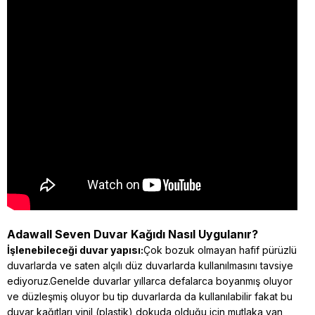
Adawall Seven Duvar Kağıdı Nasıl Uygulanır?
İşlenebileceği duvar yapısı:
Çok bozuk olmayan hafif pürüzlü
duvarlarda ve saten alçılı düz duvarlarda kullanılmasını tavsiye
ediyoruz.Genelde duvarlar yıllarca defalarca boyanmış oluyor
ve düzleşmiş oluyor bu tip duvarlarda da kullanılabilir fakat bu
duvar kağıtları vinil (plastik) dokuda olduğu için mutlaka yan