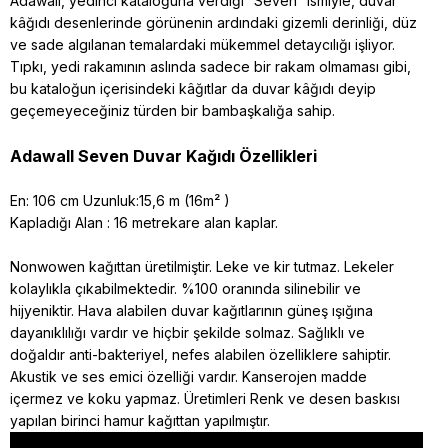
Adawall, yedinci kataloğuna verdiği “Seven” ismiyle, duvar
kâğıdı desenlerinde görünenin ardındaki gizemli derinliği, düz
ve sade algılanan temalardaki mükemmel detaycılığı işliyor.
Tıpkı, yedi rakamının aslında sadece bir rakam olmaması gibi,
bu kataloğun içerisindeki kâğıtlar da duvar kâğıdı deyip
geçemeyeceğiniz türden bir bambaşkalığa sahip.
Adawall Seven Duvar Kağıdı Özellikleri
En: 106 cm Uzunluk:15,6 m (16m² )
Kapladığı Alan : 16 metrekare alan kaplar.
Nonwowen kağıttan üretilmiştir. Leke ve kir tutmaz. Lekeler
kolaylıkla çıkabilmektedir. %100 oranında silinebilir ve
hijyeniktir. Hava alabilen duvar kağıtlarının güneş ışığına
dayanıklılığı vardır ve hiçbir şekilde solmaz. Sağlıklı ve
doğaldır anti-bakteriyel, nefes alabilen özelliklere sahiptir.
Akustik ve ses emici özelliği vardır. Kanserojen madde
içermez ve koku yapmaz. Üretimleri Renk ve desen baskısı
yapılan birinci hamur kağıttan yapılmıştır.