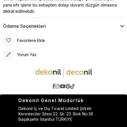
yana sıfır işlenir bu sebepten dolayı duvarın düzgün olmasına
dikkat edilmelidir.
Ödeme Seçenekleri
Favorilere Ekle
Yorum Yaz
Dekonil Genel Müdürlük
Dekonil İç ve Dış Ticaret Limited Şirketi
Keresteciler Sitesi 22. Sk. 23. Blok No:36
Başakşehir İstanbul TÜRKİYE