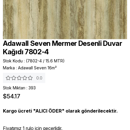
Adawall Seven Mermer Desenli Duvar
Kağıdı 7802-4
Stok Kodu
(7802-4 / 15.6 MTR)
Marka
:
Adawall Seven 16m²
0.0
Stok Miktarı
:
393
$54.17
Kargo ücreti "ALICI ÖDER" olarak gönderilecektir.
Fiyatımız 1 rulo icin geçerlidir.