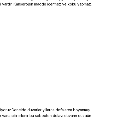
elliği vardır. Kanserojen madde içermez ve koku yapmaz.
diyoruz.Genelde duvarlar yıllarca defalarca boyanmış
an yana sıfır işlenir bu sebepten dolayı duvarın düzgün