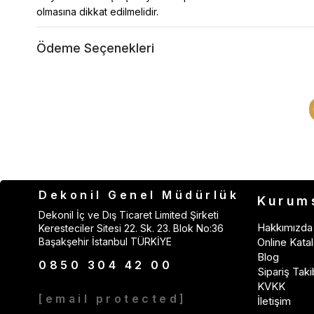
olmasına dikkat edilmelidir.
Ödeme Seçenekleri
Dekonil Genel Müdürlük
Kurum
Dekonil İç ve Dış Ticaret Limited Şirketi
Hakkımızda
Keresteciler Sitesi 22. Sk. 23. Blok No:36
Başakşehir İstanbul TÜRKİYE
Online Katal
Blog
0850 304 42 00
Sipariş Taki
KVKK
[email protected]
İletişim