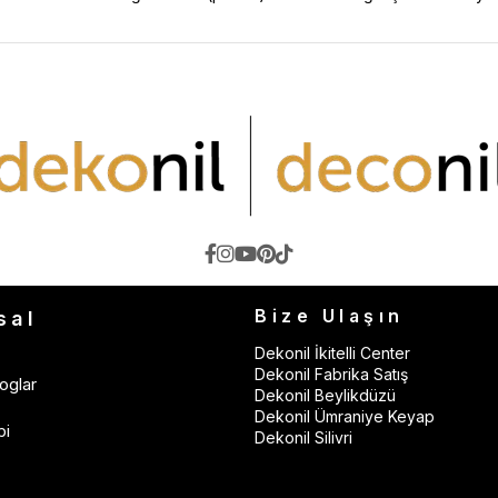
Bize Ulaşın
sal
Dekonil İkitelli Center
Dekonil Fabrika Satış
oglar
Dekonil Beylikdüzü
Dekonil Ümraniye Keyap
bi
Dekonil Silivri