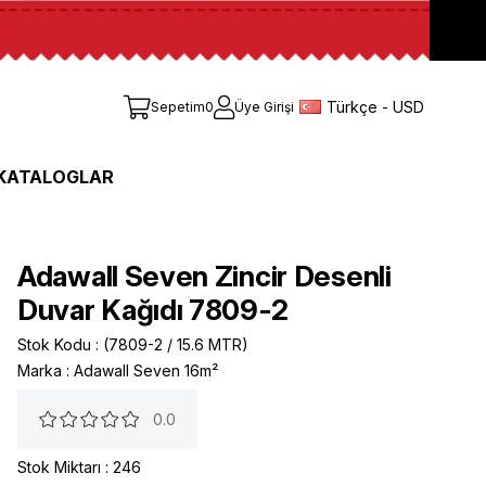
Türkçe - USD
Sepetim
0
Üye Girişi
KATALOGLAR
Adawall Seven Zincir Desenli
Duvar Kağıdı 7809-2
Stok Kodu
(7809-2 / 15.6 MTR)
Marka
:
Adawall Seven 16m²
0.0
Stok Miktarı
:
246