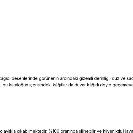
âğıdı desenlerinde görünenin ardındaki gizemli derinliği, düz ve sad
bi, bu kataloğun içerisindeki kâğıtlar da duvar kâğıdı deyip geçeme
aylıkla çıkabilmektedir. %100 oranında silinebilir ve hijyeniktir. Hava 