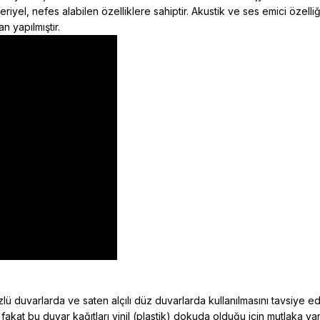
kteriyel, nefes alabilen özelliklere sahiptir. Akustik ve ses emici öz
n yapılmıştır.
ü duvarlarda ve saten alçılı düz duvarlarda kullanılmasını tavsiye e
 fakat bu duvar kağıtları vinil (plastik) dokuda olduğu için mutlaka y