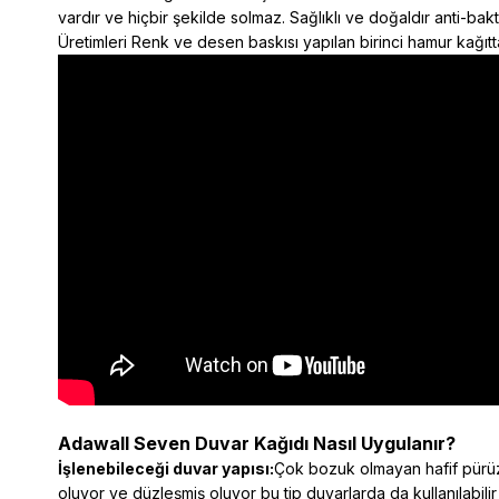
vardır ve hiçbir şekilde solmaz. Sağlıklı ve doğaldır anti-ba
Üretimleri Renk ve desen baskısı yapılan birinci hamur kağıtta
Adawall Seven Duvar Kağıdı Nasıl Uygulanır?
İşlenebileceği duvar yapısı:
Çok bozuk olmayan hafif pürüzl
oluyor ve düzleşmiş oluyor bu tip duvarlarda da kullanılabilir