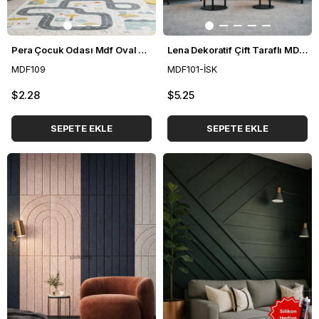
Pera Çocuk Odası Mdf Oval Duvar Bordürü 10*80 cm
Lena Dekoratif Çift Taraflı MDF Oval Duvar Paneli 40*90cm
MDF109
MDF101-İSK
$2.28
$5.25
SEPETE EKLE
SEPETE EKLE