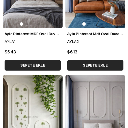
Ayla Pinterest MDF Oval Duvar Çıtası 70*135cm
Ayla Pinterest Mdf Oval Duvar Çıtası 96*148cm
AYLA1
AYLA2
$5.43
$6.13
SEPETE EKLE
SEPETE EKLE