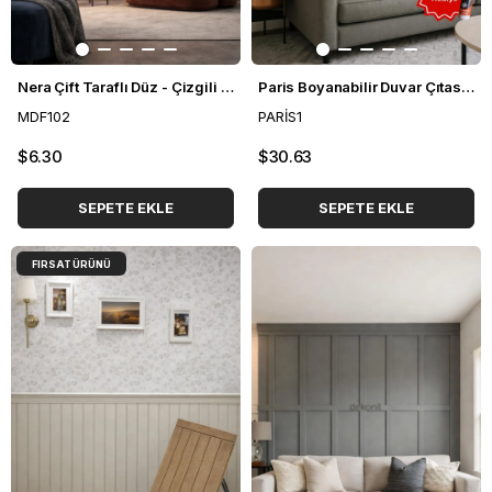
Nera Çift Taraflı Düz - Çizgili MDF Duvar Paneli 40*90cm
Paris Boyanabilir Duvar Çıtası Paketi
MDF102
PARİS1
$6.30
$30.63
SEPETE EKLE
SEPETE EKLE
FIRSAT ÜRÜNÜ