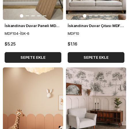
İskandinav Duvar Paneli MDF 54*104 cm
İskandinav Duvar Çıtası MDF 10*100 cm
MDF104-İSK-6
MDF10
$5.25
$1.16
SEPETE EKLE
SEPETE EKLE