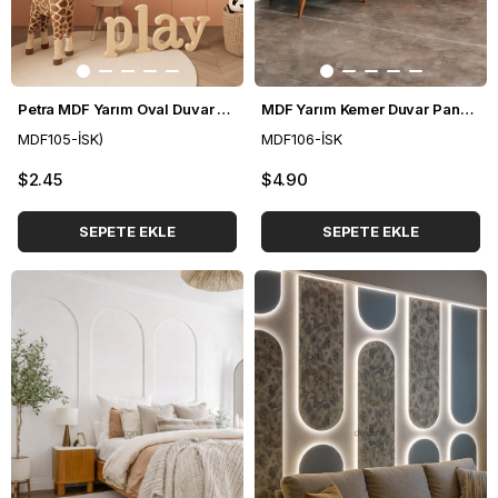
Petra MDF Yarım Oval Duvar Paneli 36*88 cm
MDF Yarım Kemer Duvar Paneli 54*104 cm
MDF105-İSK)
MDF106-İSK
$2.45
$4.90
SEPETE EKLE
SEPETE EKLE