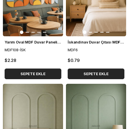
Yarım Oval MDF Duvar Paneli 39*79 cm
İskandinav Duvar Çıtası MDF 6*100 cm
MDF108-İSK
MDF6
$2.28
$0.79
SEPETE EKLE
SEPETE EKLE