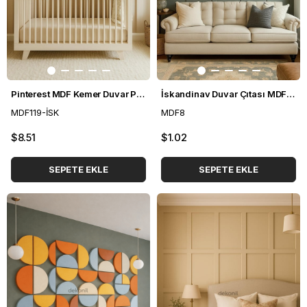
Pinterest MDF Kemer Duvar Paneli 54*300 cm
İskandinav Duvar Çıtası MDF 8*100 cm
MDF119-İSK
MDF8
$8.51
$1.02
SEPETE EKLE
SEPETE EKLE