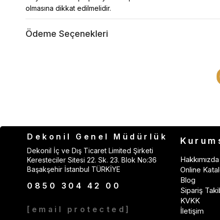
olmasına dikkat edilmelidir.
Ödeme Seçenekleri
Dekonil Genel Müdürlük
Kurum
Dekonil İç ve Dış Ticaret Limited Şirketi
Hakkımızda
Keresteciler Sitesi 22. Sk. 23. Blok No:36
Başakşehir İstanbul TÜRKİYE
Online Katal
Blog
0850 304 42 00
Sipariş Taki
KVKK
[email protected]
İletişim