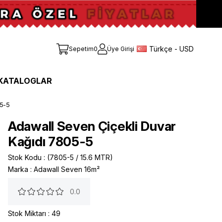
Türkçe - USD
Sepetim
0
Üye Girişi
KATALOGLAR
05-5
Adawall Seven Çiçekli Duvar
Kağıdı 7805-5
Stok Kodu
(7805-5 / 15.6 MTR)
Marka
:
Adawall Seven 16m²
0.0
Stok Miktarı
:
49