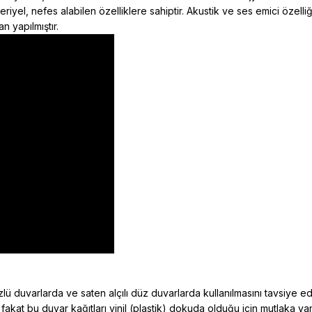
kteriyel, nefes alabilen özelliklere sahiptir. Akustik ve ses emici öz
n yapılmıştır.
ü duvarlarda ve saten alçılı düz duvarlarda kullanılmasını tavsiye e
 fakat bu duvar kağıtları vinil (plastik) dokuda olduğu için mutlaka y