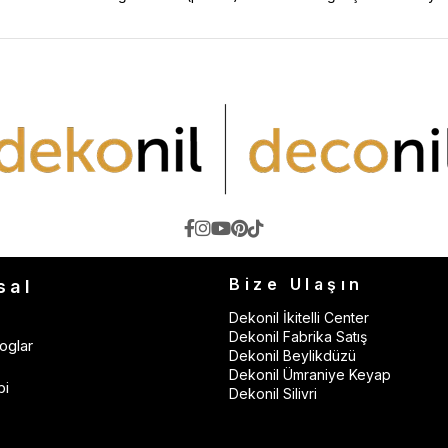
Bize Ulaşın
sal
Dekonil İkitelli Center
Dekonil Fabrika Satış
oglar
Dekonil Beylikdüzü
Dekonil Ümraniye Keyap
bi
Dekonil Silivri