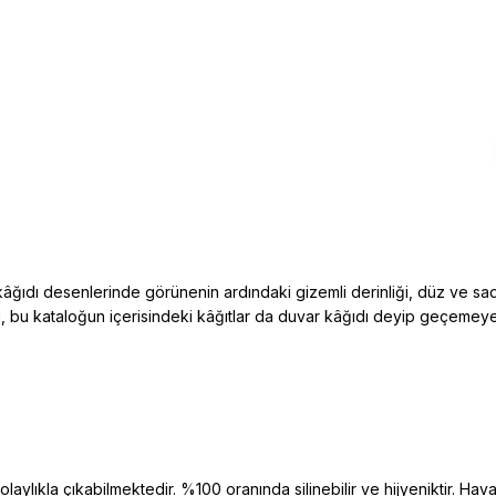
âğıdı desenlerinde görünenin ardındaki gizemli derinliği, düz ve sad
bi, bu kataloğun içerisindeki kâğıtlar da duvar kâğıdı deyip geçeme
aylıkla çıkabilmektedir. %100 oranında silinebilir ve hijyeniktir. Hava 