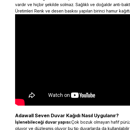
vardır ve hiçbir şekilde solmaz. Sağlıklı ve doğaldır anti-ba
Üretimleri Renk ve desen baskısı yapılan birinci hamur kağıtta
Adawall Seven Duvar Kağıdı Nasıl Uygulanır?
İşlenebileceği duvar yapısı:
Çok bozuk olmayan hafif pürüzl
oluyor ve düzleşmiş oluyor bu tip duvarlarda da kullanılabilir