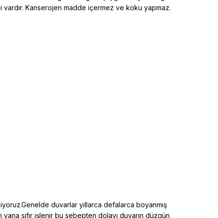
elliği vardır. Kanserojen madde içermez ve koku yapmaz.
diyoruz.Genelde duvarlar yıllarca defalarca boyanmış
an yana sıfır işlenir bu sebepten dolayı duvarın düzgün