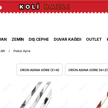
VAN
ZEMİN
DIŞ CEPHE
DUVAR KAĞIDI
OUTLET
ARI
Pleksi Ayna
ÜRÜN ADINA GÖRE (Z<A)
ÜRÜN ADINA GÖRE (A>Z)