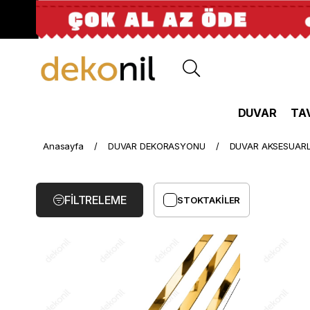
DUVAR
TA
Pleksi
Anasayfa
DUVAR DEKORASYONU
DUVAR AKSESUARL
Ayna
FILTRELEME
STOKTAKILER