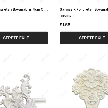
Elmas Poliüretan Boyanabilir 4cm Çıta Geçmeli Köşe Motifi
D850025S
$1.58
SEPETE EKLE
SEPETE EKLE