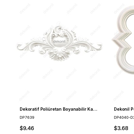
Dekoratif Poliüretan Boyanabilir Kapı Tacı 76 cm
DP7639
DP4040-D
$9.46
$3.68