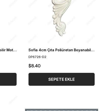
Dekoratif Poliüretan Boyanabilir Motif 52*30 cm
Sofia 4cm Çıta Poliüretan Boyanabilir Süs Motifi
DP6726-D2
$8.40
SEPETE EKLE