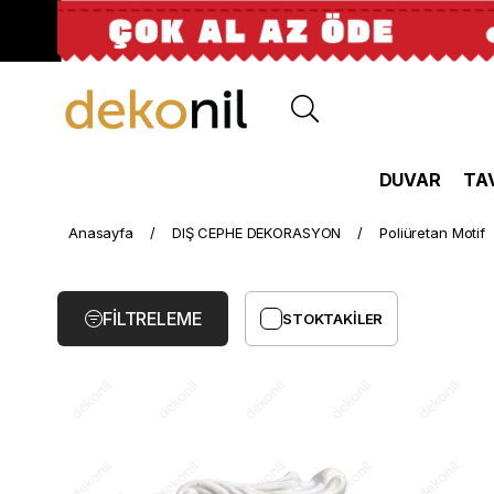
DUVAR
TA
Poliüretan
Anasayfa
DIŞ CEPHE DEKORASYON
Poliüretan Motif
Motif
FILTRELEME
STOKTAKILER