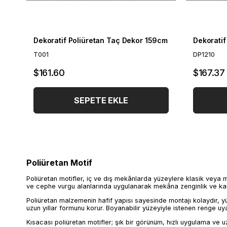
Dekoratif Poliüretan Taç Dekor 159cm
Dekoratif
T001
DP1210
$161.60
$167.37
SEPETE EKLE
Poliüretan Motif
Poliüretan motifler, iç ve dış mekânlarda yüzeylere klasik veya m
ve cephe vurgu alanlarında uygulanarak mekâna zenginlik ve kar
Poliüretan malzemenin hafif yapısı sayesinde montajı kolaydır,
uzun yıllar formunu korur. Boyanabilir yüzeyiyle istenen renge uyar
Kısacası poliüretan motifler; şık bir görünüm, hızlı uygulama ve