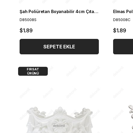
Şah Poliüretan Boyanabilir 4cm Çıta Geçmeli Köşe Motifi
D85008S
D85008C
$1.89
$1.89
SEPETE EKLE
FIRSAT
ÜRÜNÜ