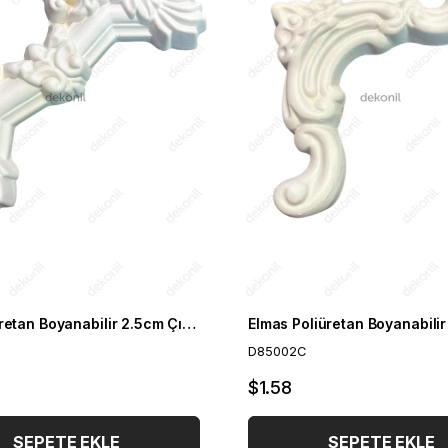
Şah Poliüretan Boyanabilir 2.5cm Çıta Geçmeli Köşe Motifi
D85002C
$1.58
SEPETE EKLE
SEPETE EKLE