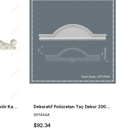
Dekoratif Poliüretan Boyanabilir Kapı Tacı 62 cm
Dekoratif Poliüretan Taç Dekor 200cm
DP1454A
$92.34