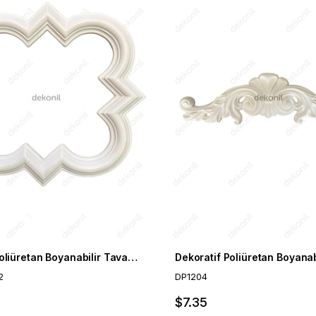
Dekonil Poliüretan Boyanabilir Tavan ve Duvar Motifi
2
DP1204
$7.35