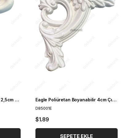
Elmas Poliüretan Boyanabilir 2,5cm Çıta Geçmeli Köşe Motifi
Eagle Poliüretan Boyanabilir 4cm Çıta Geçmeli Köşe Motifi
D85001E
$1.89
SEPETE EKLE