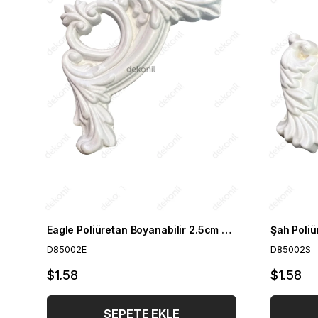
Eagle Poliüretan Boyanabilir 2.5cm Çıta Geçmeli Köşe Motifi
D85002E
D85002S
$1.58
$1.58
SEPETE EKLE