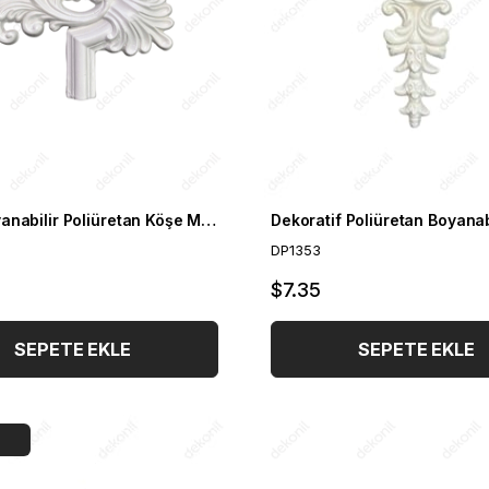
Roma Boyanabilir Poliüretan Köşe Motif 44*38cm
DP1353
$7.35
SEPETE EKLE
SEPETE EKLE