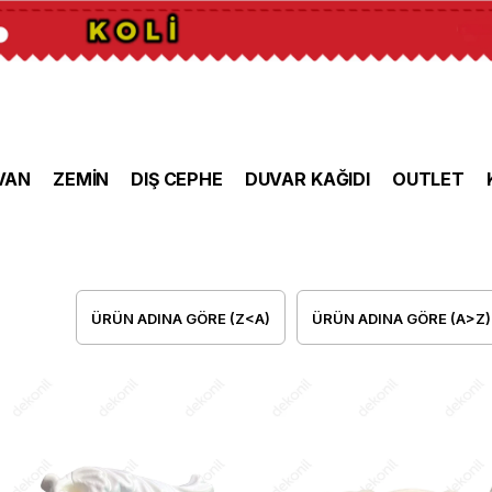
VAN
ZEMİN
DIŞ CEPHE
DUVAR KAĞIDI
OUTLET
ÜRÜN ADINA GÖRE (Z<A)
ÜRÜN ADINA GÖRE (A>Z)