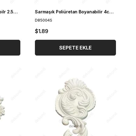
Sarmaşık Poliüretan Boyanabilr 2.5cm Çıta Geçmeli Köşe Motifi
Sarmaşık Poliüretan Boyanabilir 4cm Çıta Geçmeli Köşe Motifi
D85004S
$1.89
SEPETE EKLE