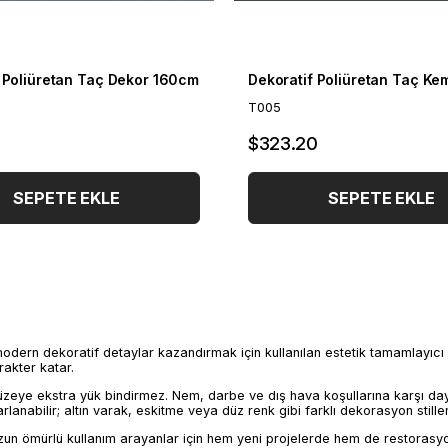
 Poliüretan Taç Dekor 160cm
T005
$323.20
SEPETE EKLE
SEPETE EKLE
odern dekoratif detaylar kazandırmak için kullanılan estetik tamamlayıcı 
akter katar.
 yüzeye ekstra yük bindirmez. Nem, darbe ve dış hava koşullarına karşı 
lanabilir; altın varak, eskitme veya düz renk gibi farklı dekorasyon stiller
 uzun ömürlü kullanım arayanlar için hem yeni projelerde hem de restorasy