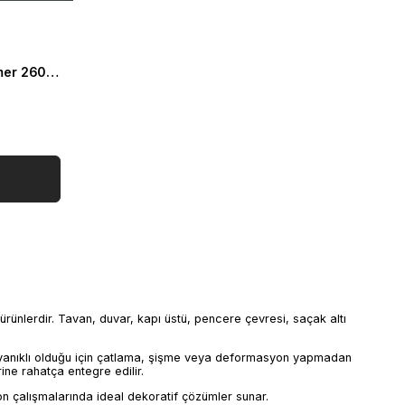
Dekoratif Poliüretan Taç Kemer 260*188cm
ürünlerdir. Tavan, duvar, kapı üstü, pencere çevresi, saçak altı
dayanıklı olduğu için çatlama, şişme veya deformasyon yapmadan
ine rahatça entegre edilir.
on çalışmalarında ideal dekoratif çözümler sunar.