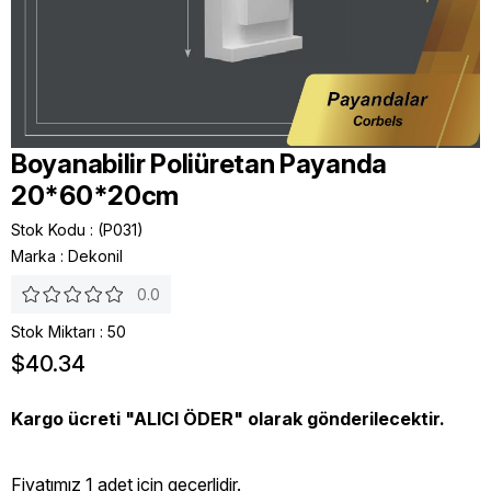
Boyanabilir Poliüretan Payanda
20*60*20cm
Stok Kodu
(P031)
Marka
:
Dekonil
0.0
Stok Miktarı
:
50
$40.34
Kargo ücreti "ALICI ÖDER" olarak gönderilecektir.
Fiyatımız 1 adet icin geçerlidir.