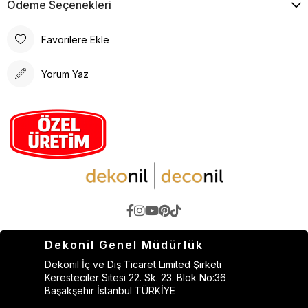
Ödeme Seçenekleri
Favorilere Ekle
Yorum Yaz
Dekonil Genel Müdürlük
Dekonil İç ve Dış Ticaret Limited Şirketi
Keresteciler Sitesi 22. Sk. 23. Blok No:36
Başakşehir İstanbul TÜRKİYE