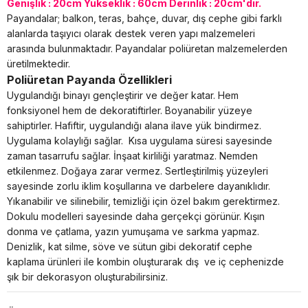
Genişlik : 20cm Yükseklik : 60cm Derinlik : 20cm'dir.
Payandalar; balkon, teras, bahçe, duvar, dış cephe gibi farklı
alanlarda taşıyıcı olarak destek veren yapı malzemeleri
arasında bulunmaktadır. Payandalar poliüretan malzemelerden
üretilmektedir.
Poliüretan Payanda Özellikleri
Uygulandığı binayı gençleştirir ve değer katar. Hem
fonksiyonel hem de dekoratiftirler. Boyanabilir yüzeye
sahiptirler. Hafiftir, uygulandığı alana ilave yük bindirmez.
Uygulama kolaylığı sağlar. Kısa uygulama süresi sayesinde
zaman tasarrufu sağlar. İnşaat kirliliği yaratmaz. Nemden
etkilenmez. Doğaya zarar vermez. Sertleştirilmiş yüzeyleri
sayesinde zorlu iklim koşullarına ve darbelere dayanıklıdır.
Yıkanabilir ve silinebilir, temizliği için özel bakım gerektirmez.
Dokulu modelleri sayesinde daha gerçekçi görünür. Kışın
donma ve çatlama, yazın yumuşama ve sarkma yapmaz.
Denizlik, kat silme, söve ve sütun gibi dekoratif cephe
kaplama ürünleri ile kombin oluşturarak dış ve iç cephenizde
şık bir dekorasyon oluşturabilirsiniz.