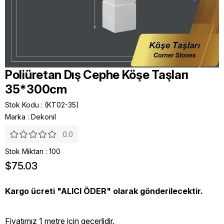
Poliüretan Dış Cephe Köşe Taşları
35*300cm
Stok Kodu
(KT02-35)
Marka
:
Dekonil
0.0
Stok Miktarı
:
100
$75.03
Kargo ücreti "ALICI ÖDER" olarak gönderilecektir.
Fiyatımız 1 metre icin geçerlidir.