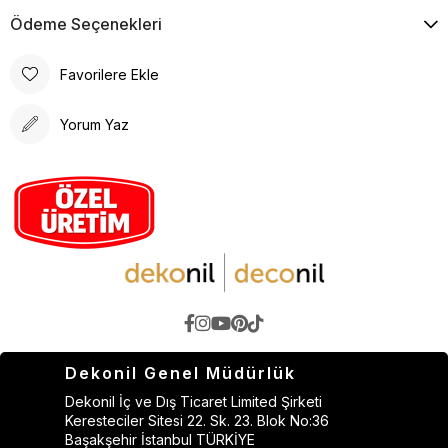
Ödeme Seçenekleri
Favorilere Ekle
Yorum Yaz
Dekonil Genel Müdürlük
Dekonil İç ve Dış Ticaret Limited Şirketi
Keresteciler Sitesi 22. Sk. 23. Blok No:36
Başakşehir İstanbul TÜRKİYE