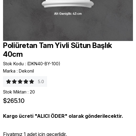
Poliüretan Tam Yivli Sütun Başlık
40cm
Stok Kodu
(DKN40-BY-100)
Marka
:
Dekonil
5.0
Stok Miktarı
:
20
$265.10
Kargo ücreti "ALICI ÖDER" olarak gönderilecektir.
Fiyatımız 1 adet icin geçerlidir.