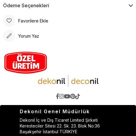
Ödeme Seçenekleri
Favorilere Ekle
Yorum Yaz
Dekonil Genel Müdürlük
Dekonil İç ve Dış Ticaret Limited Şirketi
Keresteciler Sitesi 22. Sk. 23. Blok No:36
Başakşehir İstanbul TÜRKİYE