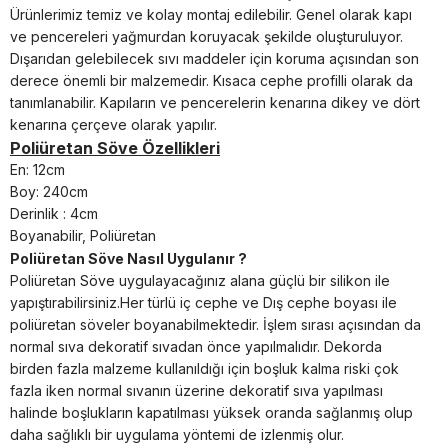
Ürünlerimiz temiz ve kolay montaj edilebilir. Genel olarak kapı
ve pencereleri yağmurdan koruyacak şekilde oluşturuluyor.
Dışarıdan gelebilecek sıvı maddeler için koruma açısından son
derece önemli bir malzemedir. Kısaca cephe profilli olarak da
tanımlanabilir. Kapıların ve pencerelerin kenarına dikey ve dört
kenarına çerçeve olarak yapılır.
Poliüretan Söve Özellikleri
En: 12cm
Boy: 240cm
Derinlik : 4cm
Boyanabilir, Poliüretan
Poliüretan Söve Nasıl Uygulanır ?
Poliüretan
Söve
uygulayacağınız alana güçlü bir silikon ile
yapıştırabilirsiniz.
Her türlü iç cephe ve Dış cephe boyası ile
poliüretan söveler boyanabilmektedir. İşlem sırası açısından da
normal sıva dekoratif sıvadan önce yapılmalıdır. Dekorda
birden fazla malzeme kullanıldığı için boşluk kalma riski çok
fazla iken normal sıvanın üzerine dekoratif sıva yapılması
halinde boşlukların kapatılması yüksek oranda sağlanmış olup
daha sağlıklı bir uygulama yöntemi de izlenmiş olur.