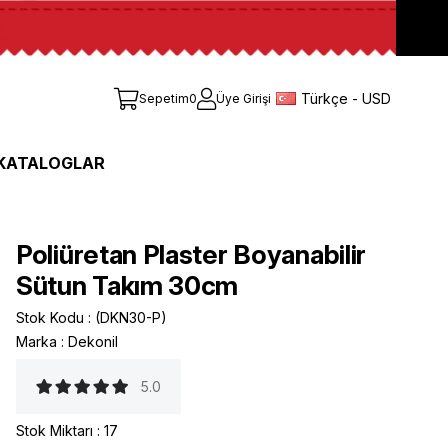
Türkçe - USD
Sepetim
0
Üye Girişi
KATALOGLAR
Poliüretan Plaster Boyanabilir
Sütun Takım 30cm
Stok Kodu
(DKN30-P)
Marka
:
Dekonil
5.0
Stok Miktarı
:
17