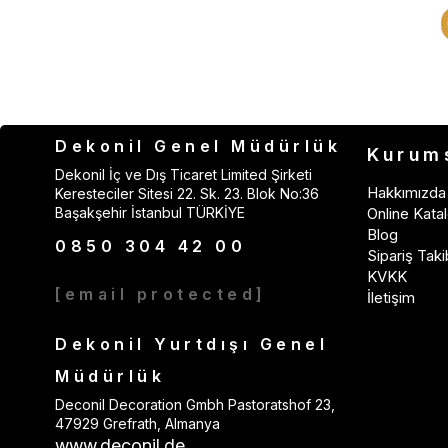
Dekonil Genel Müdürlük
Kurum
Dekonil İç ve Dış Ticaret Limited Şirketi
Hakkımızda
Keresteciler Sitesi 22. Sk. 23. Blok No:36
Başakşehir İstanbul TÜRKİYE
Online Katal
Blog
0850 304 42 00
Sipariş Taki
KVKK
[email protected]
İletişim
Dekonil Yurtdışı Genel
Müdürlük
Deconil Decoration Gmbh Pastoratshof 23,
47929 Grefrath, Almanya
www.deconil.de