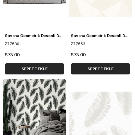
Savana Geometrik Desenli Duvar Kağıdı Z77530
Savana Geometrik Desenli Duvar Kağıdı Z77553
Z77530
Z77553
$73.00
$73.00
SEPETE EKLE
SEPETE EKLE