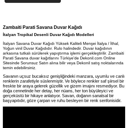
Zambaiti Parati Savana Duvar Kağıdı
İtalyan Tropikal Desenli Duvar Kağıdı Modelleri
İtalyan Savana Duvar Kağıdı Yüksek Kaliteli Menşei İtalya / İthal,
Yoğun vinil Duvar Kağıdıdır. Rulo halindedir. Duvar kağıdının
arkasına tutkalı sürülerek yapıştırma işlemi gerçekleştirilir. Zambaiti
Parati
Savana d
uvar kağıtlarını Türkiye'de Dekonil.com Online
Sitesinde Sorunsuz Satın alına bilir veya Dekonil satış noktalarında
temin edebilirsiniz.
Savanın uçsuz bucaksız genişliğindeki manzara, uyumlu ve canlı
renklerin zarafetiyle süslenmiştir.
Ve böylece renkler saf şiirsel bir
freskte bir araya gelerek güzellik ve gizem imajını resmediyor.
Bu
doğa cennetinde her detay, her nüans, her ton büyüleyici ve
gerçeküstü bir hikaye anlatıyor.
Savan, doğanın sanatsal bir
başyapıtıdır, göze çarpan ve ruhu besleyen bir renk senfonisidir.