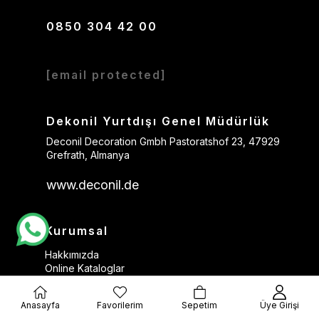
0850 304 42 00
[email protected]
Dekonil Yurtdışı Genel Müdürlük
Deconil Decoration Gmbh Pastoratshof 23, 47929
Grefrath, Almanya
www.deconil.de
Kurumsal
Hakkımızda
Online Kataloglar
Blog
Sipariş Takibi
Anasayfa
Favorilerim
Sepetim
Üye Girişi
KVKK