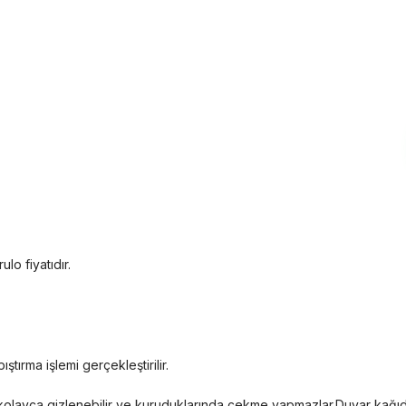
ulo fiyatıdır.
ştırma işlemi gerçekleştirilir.
eri kolayca gizlenebilir ve kuruduklarında çekme yapmazlar.Duvar kağı