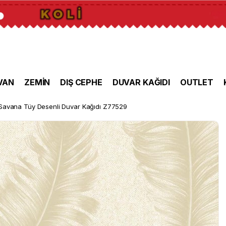
VAN
ZEMİN
DIŞ CEPHE
DUVAR KAĞIDI
OUTLET
Savana Tüy Desenli Duvar Kağıdı Z77529