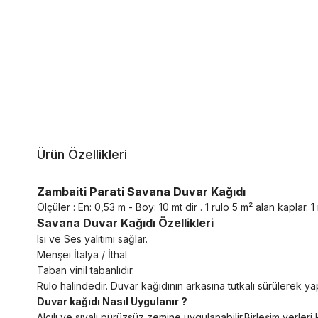
Ürün Özellikleri
Zambaiti Parati Savana Duvar Kağıdı
Ölçüler : En: 0,53 m - Boy: 10 mt dir . 1 rulo 5 m² alan kaplar. 1 r
Savana Duvar Kağıdı Özellikleri
Isı ve Ses yalıtımı sağlar.
Menşei İtalya / İthal
Taban vinil tabanlıdır.
Rulo halindedir. Duvar kağıdının arkasına tutkalı sürülerek yapı
Duvar kağıdı Nasıl Uygulanır ?
Alçılı ve sıvalı pürüzsüz zemine uygulanabilir.Birleşim yerl