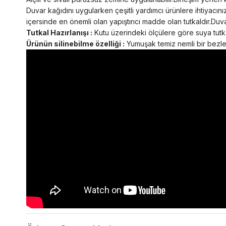
Duvar kağıdını uygularken çeşitli yardımcı ürünlere ihtiyacını
içersinde en önemli olan yapıştırıcı madde olan tutkaldır.Duvar
Tutkal Hazırlanışı :
Kutu üzerindeki ölçülere göre suya tutkal
Ürünün silinebilme özelliği :
Yumuşak temiz nemli bir bezle s