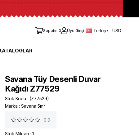
Türkçe - USD
Sepetim
0
Üye Girişi
KATALOGLAR
Savana Tüy Desenli Duvar
Kağıdı Z77529
Stok Kodu
(Z77529)
Marka
:
Savana 5m²
0.0
Stok Miktarı
:
1