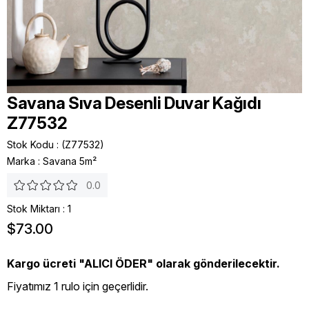
Savana Sıva Desenli Duvar Kağıdı
Z77532
Stok Kodu
(Z77532)
Marka
:
Savana 5m²
0.0
Stok Miktarı
:
1
$73.00
Kargo ücreti "ALICI ÖDER" olarak gönderilecektir.
Fiyatımız 1 rulo için geçerlidir.