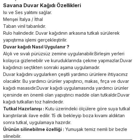
Savana Duvar Kağıdı Özellikleri
Isı ve Ses yalıtımı sağlar.
Menşei İtalya / İthal
Taban vinil tabanlıdır.
Rulo halindedir. Duvar kağıdının arkasına tutkalı sürülerek
yapıştırma işlemi gerçekleştirilir.
Duvar kağıdı Nasıl Uygulanır ?
Alçılı ve sıvalı pürüzsüz zemine uygulanabilir.Birleşim yerleri
kolayca gizlenebilir ve kuruduklarında çekme yapmazlar.Duvar
kağıdınızı seçtikten sonraki aşama uygulamadır.
Duvar kağıdını uygularken çeşitli yardımcı ürünlere ihtiyacınız
olacaktır. Bu yardımcı ürünler yapıştırıcı, makas, fırça ve duvar
kağıdı masasıdır.Duvar kağıdı uygulamasında yardımcı ürünler
içersinde en önemli olan yapıştırıcı madde olan tutkaldır.Duvar
kağıdı tutkalları toz halindedir.
Tutkal Hazırlanışı :
Kutu üzerindeki ölçülere göre suya tutkal
karıştırılarak ilave edilir. 15 dk bekleyip boza kıvamı aldıktan
sonra tutkal, uygulamaya hazırdır.
Ürünün silinebilme özelliği :
Yumuşak temiz nemli bir bezle
silinebilir.