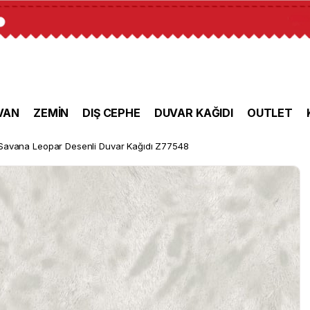
VAN
ZEMİN
DIŞ CEPHE
DUVAR KAĞIDI
OUTLET
Savana Leopar Desenli Duvar Kağıdı Z77548