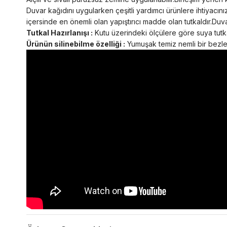
Duvar kağıdını uygularken çeşitli yardımcı ürünlere ihtiyacını
içersinde en önemli olan yapıştırıcı madde olan tutkaldır.Duvar
Tutkal Hazırlanışı :
Kutu üzerindeki ölçülere göre suya tutkal
Ürünün silinebilme özelliği :
Yumuşak temiz nemli bir bezle s