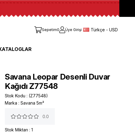
Türkçe - USD
Sepetim
0
Üye Girişi
KATALOGLAR
Savana Leopar Desenli Duvar
Kağıdı Z77548
Stok Kodu
(Z77548)
Marka
:
Savana 5m²
0.0
Stok Miktarı
:
1