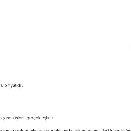
ulo fiyatıdır.
ştırma işlemi gerçekleştirilir.
eri kolayca gizlenebilir ve kuruduklarında çekme yapmazlar.Duvar kağı