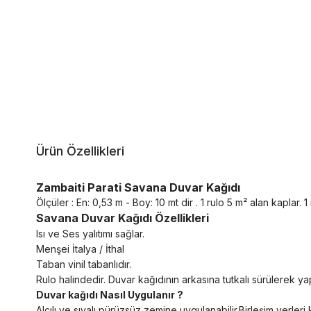
Ürün Özellikleri
Zambaiti Parati Savana Duvar Kağıdı
Ölçüler : En: 0,53 m - Boy: 10 mt dir . 1 rulo 5 m² alan kaplar. 1 r
Savana Duvar Kağıdı Özellikleri
Isı ve Ses yalıtımı sağlar.
Menşei İtalya / İthal
Taban vinil tabanlıdır.
Rulo halindedir. Duvar kağıdının arkasına tutkalı sürülerek yapı
Duvar kağıdı Nasıl Uygulanır ?
Alçılı ve sıvalı pürüzsüz zemine uygulanabilir.Birleşim yerl