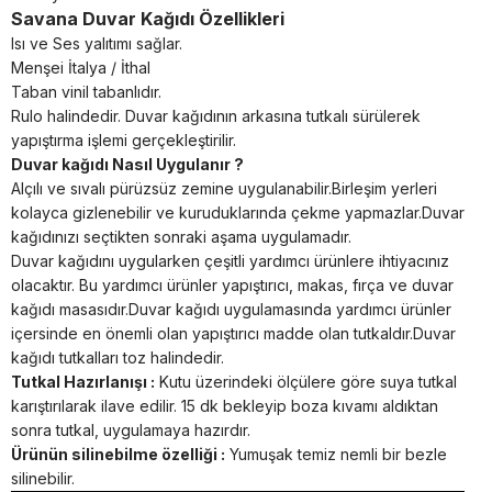
Savana Duvar Kağıdı Özellikleri
Isı ve Ses yalıtımı sağlar.
Menşei İtalya / İthal
Taban vinil tabanlıdır.
Rulo halindedir. Duvar kağıdının arkasına tutkalı sürülerek
yapıştırma işlemi gerçekleştirilir.
Duvar kağıdı Nasıl Uygulanır ?
Alçılı ve sıvalı pürüzsüz zemine uygulanabilir.Birleşim yerleri
kolayca gizlenebilir ve kuruduklarında çekme yapmazlar.Duvar
kağıdınızı seçtikten sonraki aşama uygulamadır.
Duvar kağıdını uygularken çeşitli yardımcı ürünlere ihtiyacınız
olacaktır. Bu yardımcı ürünler yapıştırıcı, makas, fırça ve duvar
kağıdı masasıdır.Duvar kağıdı uygulamasında yardımcı ürünler
içersinde en önemli olan yapıştırıcı madde olan tutkaldır.Duvar
kağıdı tutkalları toz halindedir.
Tutkal Hazırlanışı :
Kutu üzerindeki ölçülere göre suya tutkal
karıştırılarak ilave edilir. 15 dk bekleyip boza kıvamı aldıktan
sonra tutkal, uygulamaya hazırdır.
Ürünün silinebilme özelliği :
Yumuşak temiz nemli bir bezle
silinebilir.