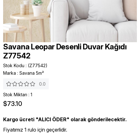
Savana Leopar Desenli Duvar Kağıdı
Z77542
Stok Kodu
(Z77542)
Marka
:
Savana 5m²
0.0
Stok Miktarı
:
1
$73.10
Kargo ücreti "ALICI ÖDER" olarak gönderilecektir.
Fiyatımız 1 rulo için geçerlidir.