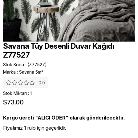
Savana Tüy Desenli Duvar Kağıdı
Z77527
Stok Kodu
(Z77527)
Marka
:
Savana 5m²
0.0
Stok Miktarı
:
1
$73.00
Kargo ücreti "ALICI ÖDER" olarak gönderilecektir.
Fiyatımız 1 rulo için geçerlidir.