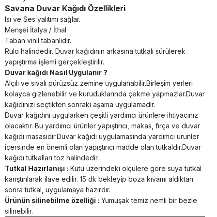
Savana Duvar Kağıdı Özellikleri
Isı ve Ses yalıtımı sağlar.
Menşei İtalya / İthal
Taban vinil tabanlıdır.
Rulo halindedir. Duvar kağıdının arkasına tutkalı sürülerek
yapıştırma işlemi gerçekleştirilir.
Duvar kağıdı Nasıl Uygulanır ?
Alçılı ve sıvalı pürüzsüz zemine uygulanabilir.Birleşim yerleri
kolayca gizlenebilir ve kuruduklarında çekme yapmazlar.Duvar
kağıdınızı seçtikten sonraki aşama uygulamadır.
Duvar kağıdını uygularken çeşitli yardımcı ürünlere ihtiyacınız
olacaktır. Bu yardımcı ürünler yapıştırıcı, makas, fırça ve duvar
kağıdı masasıdır.Duvar kağıdı uygulamasında yardımcı ürünler
içersinde en önemli olan yapıştırıcı madde olan tutkaldır.Duvar
kağıdı tutkalları toz halindedir.
Tutkal Hazırlanışı :
Kutu üzerindeki ölçülere göre suya tutkal
karıştırılarak ilave edilir. 15 dk bekleyip boza kıvamı aldıktan
sonra tutkal, uygulamaya hazırdır.
Ürünün silinebilme özelliği :
Yumuşak temiz nemli bir bezle
silinebilir.