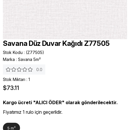
Savana Düz Duvar Kağıdı Z77505
Stok Kodu
(Z77505)
Marka
:
Savana 5m²
0.0
Stok Miktarı
:
1
$73.11
Kargo ücreti "ALICI ÖDER" olarak gönderilecektir.
Fiyatımız 1 rulo için geçerlidir.
5 m²