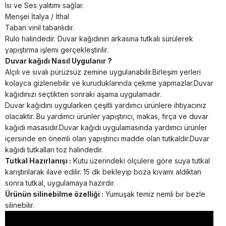
Isı ve Ses yalıtımı sağlar.
Menşei İtalya / İthal
Taban vinil tabanlıdır.
Rulo halindedir. Duvar kağıdının arkasına tutkalı sürülerek
yapıştırma işlemi gerçekleştirilir.
Duvar kağıdı Nasıl Uygulanır ?
Alçılı ve sıvalı pürüzsüz zemine uygulanabilir.Birleşim yerleri
kolayca gizlenebilir ve kuruduklarında çekme yapmazlar.Duvar
kağıdınızı seçtikten sonraki aşama uygulamadır.
Duvar kağıdını uygularken çeşitli yardımcı ürünlere ihtiyacınız
olacaktır. Bu yardımcı ürünler yapıştırıcı, makas, fırça ve duvar
kağıdı masasıdır.Duvar kağıdı uygulamasında yardımcı ürünler
içersinde en önemli olan yapıştırıcı madde olan tutkaldır.Duvar
kağıdı tutkalları toz halindedir.
Tutkal Hazırlanışı :
Kutu üzerindeki ölçülere göre suya tutkal
karıştırılarak ilave edilir. 15 dk bekleyip boza kıvamı aldıktan
sonra tutkal, uygulamaya hazırdır.
Ürünün silinebilme özelliği :
Yumuşak temiz nemli bir bezle
silinebilir.