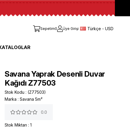
Türkçe - USD
Sepetim
0
Üye Girişi
KATALOGLAR
Savana Yaprak Desenli Duvar
Kağıdı Z77503
Stok Kodu
(Z77503)
Marka
:
Savana 5m²
0.0
Stok Miktarı
:
1