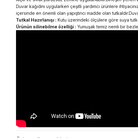
Duvar kağıdını uygularken çeşitli yardımcı ürünlere ihtiyacını
içersinde en önemli olan yapıştırıcı madde olan tutkaldır.Duvar
Tutkal Hazırlanışı :
Kutu üzerindeki ölçülere göre suya tutkal
Ürünün silinebilme özelliği :
Yumuşak temiz nemli bir bezle s