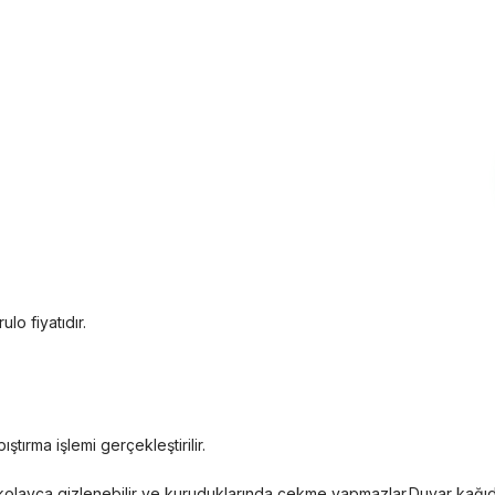
ulo fiyatıdır.
ştırma işlemi gerçekleştirilir.
eri kolayca gizlenebilir ve kuruduklarında çekme yapmazlar.Duvar kağı