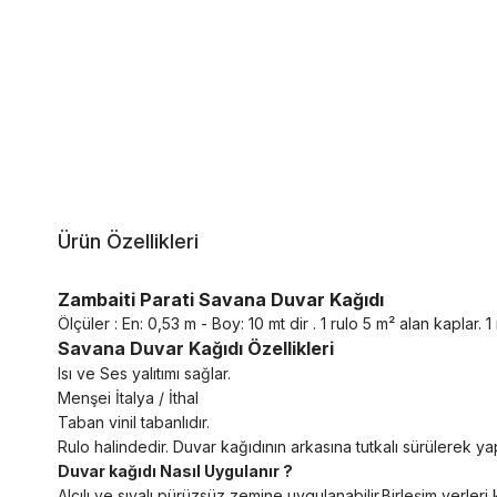
Ürün Özellikleri
Zambaiti Parati Savana Duvar Kağıdı
Ölçüler : En: 0,53 m - Boy: 10 mt dir . 1 rulo 5 m² alan kaplar. 1 r
Savana Duvar Kağıdı Özellikleri
Isı ve Ses yalıtımı sağlar.
Menşei İtalya / İthal
Taban vinil tabanlıdır.
Rulo halindedir. Duvar kağıdının arkasına tutkalı sürülerek yapı
Duvar kağıdı Nasıl Uygulanır ?
Alçılı ve sıvalı pürüzsüz zemine uygulanabilir.Birleşim yerl