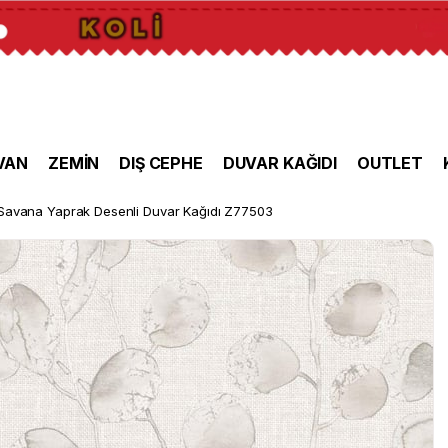
VAN
ZEMİN
DIŞ CEPHE
DUVAR KAĞIDI
OUTLET
Savana Yaprak Desenli Duvar Kağıdı Z77503