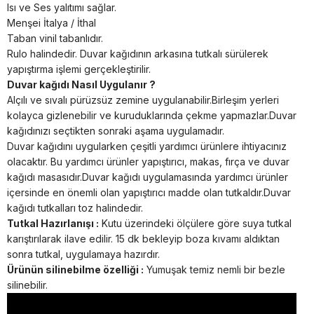
Isı ve Ses yalıtımı sağlar.
Menşei İtalya / İthal
Taban vinil tabanlıdır.
Rulo halindedir. Duvar kağıdının arkasına tutkalı sürülerek
yapıştırma işlemi gerçekleştirilir.
Duvar kağıdı Nasıl Uygulanır ?
Alçılı ve sıvalı pürüzsüz zemine uygulanabilir.Birleşim yerleri
kolayca gizlenebilir ve kuruduklarında çekme yapmazlar.Duvar
kağıdınızı seçtikten sonraki aşama uygulamadır.
Duvar kağıdını uygularken çeşitli yardımcı ürünlere ihtiyacınız
olacaktır. Bu yardımcı ürünler yapıştırıcı, makas, fırça ve duvar
kağıdı masasıdır.Duvar kağıdı uygulamasında yardımcı ürünler
içersinde en önemli olan yapıştırıcı madde olan tutkaldır.Duvar
kağıdı tutkalları toz halindedir.
Tutkal Hazırlanışı :
Kutu üzerindeki ölçülere göre suya tutkal
karıştırılarak ilave edilir. 15 dk bekleyip boza kıvamı aldıktan
sonra tutkal, uygulamaya hazırdır.
Ürünün silinebilme özelliği :
Yumuşak temiz nemli bir bezle
silinebilir.