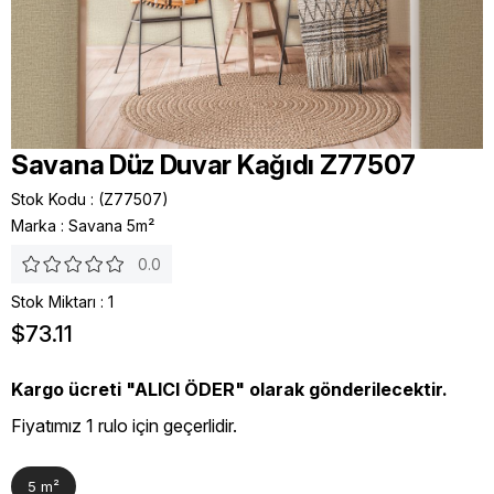
Savana Düz Duvar Kağıdı Z77507
Stok Kodu
(Z77507)
Marka
:
Savana 5m²
0.0
Stok Miktarı
:
1
$73.11
Kargo ücreti "ALICI ÖDER" olarak gönderilecektir.
Fiyatımız 1 rulo için geçerlidir.
5 m²