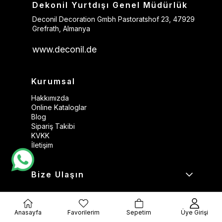
Dekonil Yurtdışı Genel Müdürlük
Deconil Decoration Gmbh Pastoratshof 23, 47929
Grefrath, Almanya
www.deconil.de
Kurumsal
Hakkımızda
Online Kataloglar
Blog
Sipariş Takibi
KVKK
İletişim
Bize Ulaşın
Kategoriler
Anasayfa
Favorilerim
Sepetim
Üye Girişi