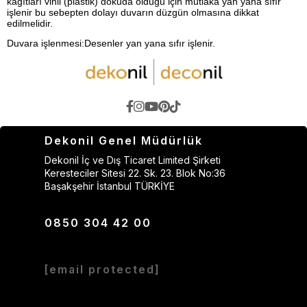
kağıtları vinil (plastik) dokuda
olduğu için mutlaka yan yana sıfır
işlenir bu sebepten dolayı duvarın düzgün olmasına dikkat
edilmelidir.
Duvara işlenmesi:Desenler yan yana sıfır işlenir.
Dekonil Genel Müdürlük
Dekonil İç ve Dış Ticaret Limited Şirketi
Keresteciler Sitesi 22. Sk. 23. Blok No:36
Başakşehir İstanbul TÜRKİYE
0850 304 42 00
[email protected]