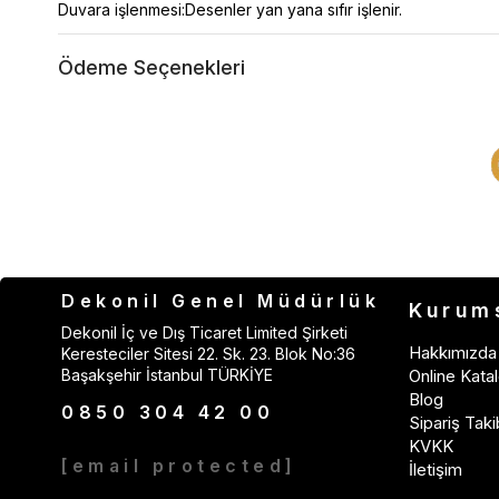
Duvara işlenmesi:Desenler yan yana sıfır işlenir.
Ödeme Seçenekleri
Dekonil Genel Müdürlük
Kurum
Dekonil İç ve Dış Ticaret Limited Şirketi
Hakkımızda
Keresteciler Sitesi 22. Sk. 23. Blok No:36
Başakşehir İstanbul TÜRKİYE
Online Katal
Blog
0850 304 42 00
Sipariş Taki
KVKK
[email protected]
İletişim