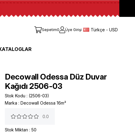
Türkçe - USD
Sepetim
0
Üye Girişi
KATALOGLAR
Decowall Odessa Düz Duvar
Kağıdı 2506-03
Stok Kodu
(2506-03)
Marka
:
Decowall Odessa 16m²
0.0
Stok Miktarı
:
50