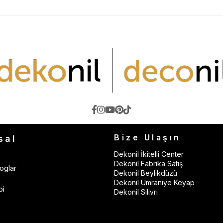
Bize Ulaşın
sal
Dekonil İkitelli Center
Dekonil Fabrika Satış
oglar
Dekonil Beylikdüzü
Dekonil Ümraniye Keyap
bi
Dekonil Silivri