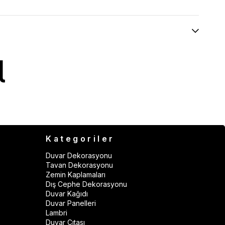
Kategoriler
Duvar Dekorasyonu
Tavan Dekorasyonu
Zemin Kaplamaları
Dış Cephe Dekorasyonu
Duvar Kağıdı
Duvar Panelleri
Lambri
Duvar Çıtası