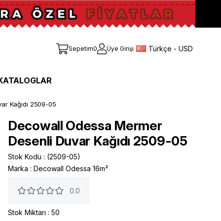
Türkçe - USD
Sepetim
0
Üye Girişi
KATALOGLAR
ar Kağıdı 2509-05
Decowall Odessa Mermer
Desenli Duvar Kağıdı 2509-05
Stok Kodu
(2509-05)
Marka
:
Decowall Odessa 16m²
0.0
Stok Miktarı
:
50