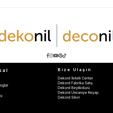
Bize Ulaşın
sal
Dekonil İkitelli Center
Dekonil Fabrika Satış
oglar
Dekonil Beylikdüzü
Dekonil Ümraniye Keyap
bi
Dekonil Silivri