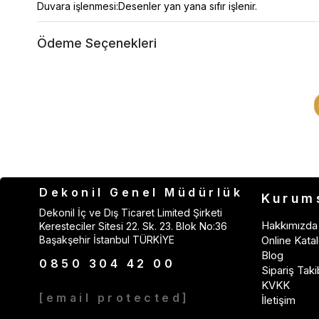
Duvara işlenmesi:Desenler yan yana sıfır işlenir.
Ödeme Seçenekleri
Dekonil Genel Müdürlük
Kurum
Dekonil İç ve Dış Ticaret Limited Şirketi
Hakkımızda
Keresteciler Sitesi 22. Sk. 23. Blok No:36
Başakşehir İstanbul TÜRKİYE
Online Katal
Blog
0850 304 42 00
Sipariş Taki
KVKK
[email protected]
İletişim