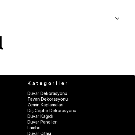
Kategoriler
Duvar Dekorasyonu
Tavan Dekorasyonu
Zemin Kaplamaları
Dış Cephe Dekorasyonu
Duvar Kağıdı
Duvar Panelleri
Lambri
Duvar Çıtası