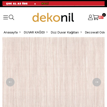
0
Anasayfa
DUVAR KAĞIDI
Düz Duvar Kağıtları
Decowall Odes