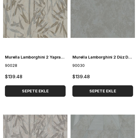
Murella Lamborghini 2 Yaprak Desenli Duvar Kağıdı 90028
Murella Lamborghini 2 Düz Duvar Kağıdı 90030
90028
90030
$139.48
$139.48
SEPETE EKLE
SEPETE EKLE