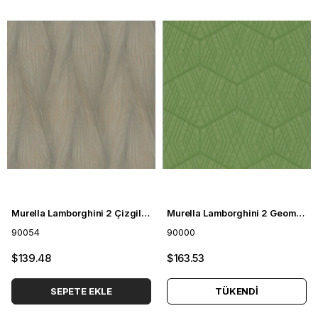
Murella Lamborghini 2 Çizgili Duvar Kağıdı 90054
Murella Lamborghini 2 Geometrik Desenli Duvar Kağıdı 90000
90054
90000
$139.48
$163.53
SEPETE EKLE
TÜKENDI