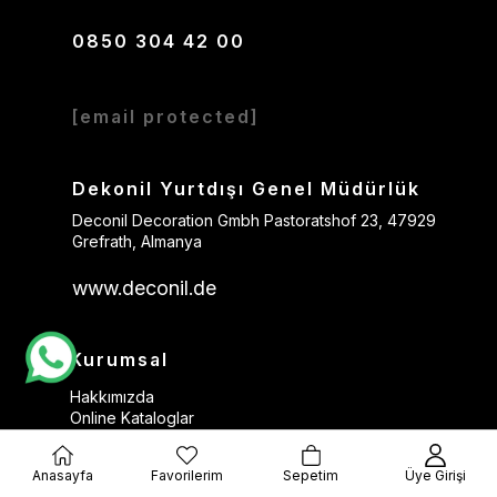
0850 304 42 00
[email protected]
Dekonil Yurtdışı Genel Müdürlük
Deconil Decoration Gmbh Pastoratshof 23, 47929
Grefrath, Almanya
www.deconil.de
Kurumsal
Hakkımızda
Online Kataloglar
Blog
Sipariş Takibi
Anasayfa
Favorilerim
Sepetim
Üye Girişi
KVKK