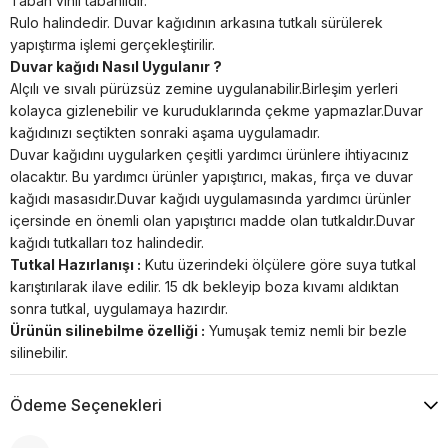
Taban vinil tabanlıdır.
Rulo halindedir. Duvar kağıdının arkasına tutkalı sürülerek
yapıştırma işlemi gerçekleştirilir.
Duvar kağıdı Nasıl Uygulanır ?
Alçılı ve sıvalı pürüzsüz zemine uygulanabilir.Birleşim yerleri
kolayca gizlenebilir ve kuruduklarında çekme yapmazlar.Duvar
kağıdınızı seçtikten sonraki aşama uygulamadır.
Duvar kağıdını uygularken çeşitli yardımcı ürünlere ihtiyacınız
olacaktır. Bu yardımcı ürünler yapıştırıcı, makas, fırça ve duvar
kağıdı masasıdır.Duvar kağıdı uygulamasında yardımcı ürünler
içersinde en önemli olan yapıştırıcı madde olan tutkaldır.Duvar
kağıdı tutkalları toz halindedir.
Tutkal Hazırlanışı :
Kutu üzerindeki ölçülere göre suya tutkal
karıştırılarak ilave edilir. 15 dk bekleyip boza kıvamı aldıktan
sonra tutkal, uygulamaya hazırdır.
Ürünün silinebilme özelliği :
Yumuşak temiz nemli bir bezle
silinebilir.
Ödeme Seçenekleri