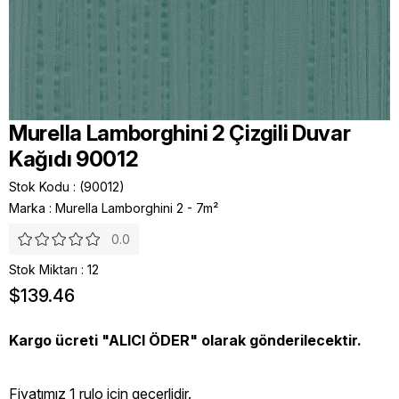
Murella Lamborghini 2 Çizgili Duvar
Kağıdı 90012
Stok Kodu
(90012)
Marka
:
Murella Lamborghini 2 - 7m²
0.0
Stok Miktarı
:
12
$139.46
Kargo ücreti "ALICI ÖDER" olarak gönderilecektir.
Fiyatımız 1 rulo icin geçerlidir.