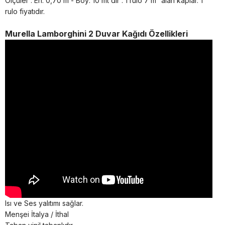
Ölçüler : En: 0,70 m - Boy: 10 mt dir . 1 rulo 7 m² alan kaplar. 1
rulo fiyatıdır.
Murella Lamborghini 2 Duvar Kağıdı Özellikleri
Isı ve Ses yalıtımı sağlar.
Menşei İtalya / İthal