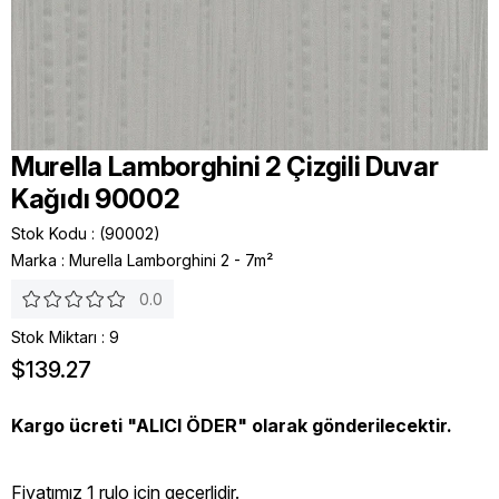
Murella Lamborghini 2 Çizgili Duvar
Kağıdı 90002
Stok Kodu
(90002)
Marka
:
Murella Lamborghini 2 - 7m²
0.0
Stok Miktarı
:
9
$139.27
Kargo ücreti "ALICI ÖDER" olarak gönderilecektir.
Fiyatımız 1 rulo icin geçerlidir.