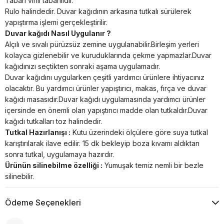
Taban vinil tabanlıdır.
Rulo halindedir. Duvar kağıdının arkasına tutkalı sürülerek
yapıştırma işlemi gerçekleştirilir.
Duvar kağıdı Nasıl Uygulanır ?
Alçılı ve sıvalı pürüzsüz zemine uygulanabilir.Birleşim yerleri
kolayca gizlenebilir ve kuruduklarında çekme yapmazlar.Duvar
kağıdınızı seçtikten sonraki aşama uygulamadır.
Duvar kağıdını uygularken çeşitli yardımcı ürünlere ihtiyacınız
olacaktır. Bu yardımcı ürünler yapıştırıcı, makas, fırça ve duvar
kağıdı masasıdır.Duvar kağıdı uygulamasında yardımcı ürünler
içersinde en önemli olan yapıştırıcı madde olan tutkaldır.Duvar
kağıdı tutkalları toz halindedir.
Tutkal Hazırlanışı :
Kutu üzerindeki ölçülere göre suya tutkal
karıştırılarak ilave edilir. 15 dk bekleyip boza kıvamı aldıktan
sonra tutkal, uygulamaya hazırdır.
Ürünün silinebilme özelliği :
Yumuşak temiz nemli bir bezle
silinebilir.
Ödeme Seçenekleri