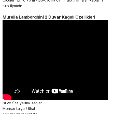
Ölçüler : En: 0,70 m - Boy: 10 mt dir . 1 rulo 7 m² alan kaplar. 1
rulo fiyatıdır.
Murella Lamborghini 2 Duvar Kağıdı Özellikleri
Isı ve Ses yalıtımı sağlar.
Menşei İtalya / İthal