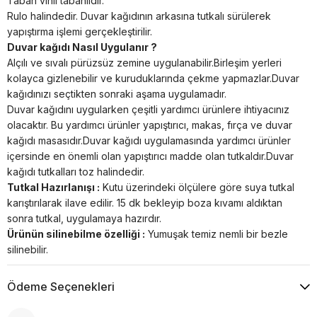
Taban vinil tabanlıdır.
Rulo halindedir. Duvar kağıdının arkasına tutkalı sürülerek
yapıştırma işlemi gerçekleştirilir.
Duvar kağıdı Nasıl Uygulanır ?
Alçılı ve sıvalı pürüzsüz zemine uygulanabilir.Birleşim yerleri
kolayca gizlenebilir ve kuruduklarında çekme yapmazlar.Duvar
kağıdınızı seçtikten sonraki aşama uygulamadır.
Duvar kağıdını uygularken çeşitli yardımcı ürünlere ihtiyacınız
olacaktır. Bu yardımcı ürünler yapıştırıcı, makas, fırça ve duvar
kağıdı masasıdır.Duvar kağıdı uygulamasında yardımcı ürünler
içersinde en önemli olan yapıştırıcı madde olan tutkaldır.Duvar
kağıdı tutkalları toz halindedir.
Tutkal Hazırlanışı :
Kutu üzerindeki ölçülere göre suya tutkal
karıştırılarak ilave edilir. 15 dk bekleyip boza kıvamı aldıktan
sonra tutkal, uygulamaya hazırdır.
Ürünün silinebilme özelliği :
Yumuşak temiz nemli bir bezle
silinebilir.
Ödeme Seçenekleri