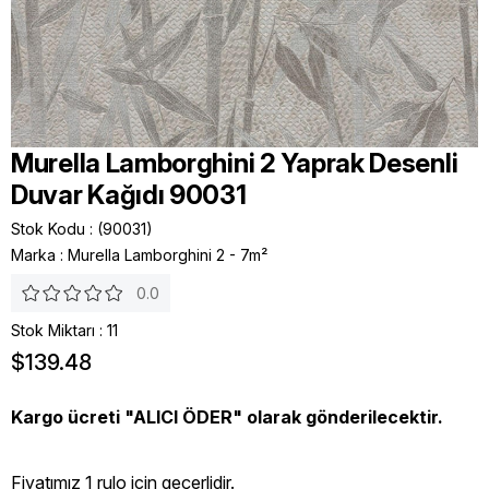
Murella Lamborghini 2 Yaprak Desenli
Duvar Kağıdı 90031
Stok Kodu
(90031)
Marka
:
Murella Lamborghini 2 - 7m²
0.0
Stok Miktarı
:
11
$139.48
Kargo ücreti "ALICI ÖDER" olarak gönderilecektir.
Fiyatımız 1 rulo icin geçerlidir.