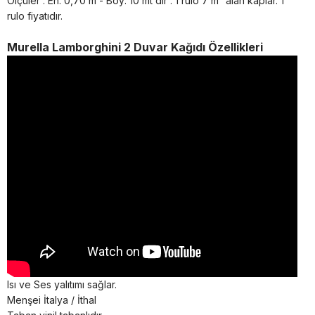
Ölçüler : En: 0,70 m - Boy: 10 mt dir . 1 rulo 7 m² alan kaplar. 1
rulo fiyatıdır.
Murella Lamborghini 2 Duvar Kağıdı Özellikleri
Isı ve Ses yalıtımı sağlar.
Menşei İtalya / İthal