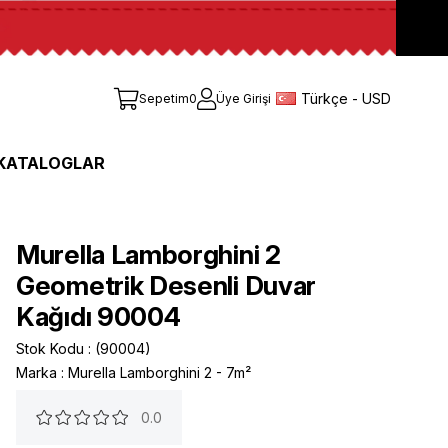
Türkçe - USD
Sepetim
0
Üye Girişi
KATALOGLAR
Murella Lamborghini 2
Geometrik Desenli Duvar
Kağıdı 90004
Stok Kodu
(90004)
Marka
:
Murella Lamborghini 2 - 7m²
0.0