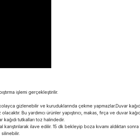
ştırma işlemi gerçekleştirilir.
eri kolayca gizlenebilir ve kuruduklarında çekme yapmazlar.Duvar kağı
z olacaktır. Bu yardımcı ürünler yapıştırıcı, makas, fırça ve duvar ka
 kağıdı tutkalları toz halindedir.
 karıştırılarak ilave edilir. 15 dk bekleyip boza kıvamı aldıktan sonra
ilinebilir.