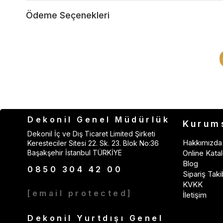
Ödeme Seçenekleri
Dekonil Genel Müdürlük
Kurum
Dekonil İç ve Dış Ticaret Limited Şirketi
Hakkımızda
Keresteciler Sitesi 22. Sk. 23. Blok No:36
Başakşehir İstanbul TÜRKİYE
Online Katal
Blog
0850 304 42 00
Sipariş Taki
KVKK
[email protected]
İletişim
Dekonil Yurtdışı Genel