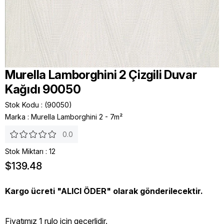
Murella Lamborghini 2 Çizgili Duvar
Kağıdı 90050
Stok Kodu
(90050)
Marka
:
Murella Lamborghini 2 - 7m²
0.0
Stok Miktarı
:
12
$139.48
Kargo ücreti "ALICI ÖDER" olarak gönderilecektir.
Fiyatımız 1 rulo icin geçerlidir.