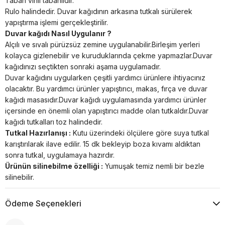
Taban vinil tabanlıdır.
Rulo halindedir. Duvar kağıdının arkasına tutkalı sürülerek
yapıştırma işlemi gerçekleştirilir.
Duvar kağıdı Nasıl Uygulanır ?
Alçılı ve sıvalı pürüzsüz zemine uygulanabilir.Birleşim yerleri
kolayca gizlenebilir ve kuruduklarında çekme yapmazlar.Duvar
kağıdınızı seçtikten sonraki aşama uygulamadır.
Duvar kağıdını uygularken çeşitli yardımcı ürünlere ihtiyacınız
olacaktır. Bu yardımcı ürünler yapıştırıcı, makas, fırça ve duvar
kağıdı masasıdır.Duvar kağıdı uygulamasında yardımcı ürünler
içersinde en önemli olan yapıştırıcı madde olan tutkaldır.Duvar
kağıdı tutkalları toz halindedir.
Tutkal Hazırlanışı :
Kutu üzerindeki ölçülere göre suya tutkal
karıştırılarak ilave edilir. 15 dk bekleyip boza kıvamı aldıktan
sonra tutkal, uygulamaya hazırdır.
Ürünün silinebilme özelliği :
Yumuşak temiz nemli bir bezle
silinebilir.
Ödeme Seçenekleri