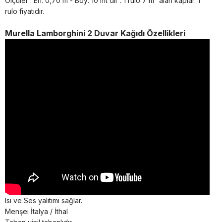
Ölçüler : En: 0,70 m - Boy: 10 mt dir . 1 rulo 7 m² alan kaplar. 1
rulo fiyatıdır.
Murella Lamborghini 2 Duvar Kağıdı Özellikleri
Isı ve Ses yalıtımı sağlar.
Menşei İtalya / İthal